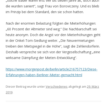
„Etliche Bäder waren erst vier bis sieben Jahre alt, doch auch
die wurden saniert“, sagt Frau von Boroviczeny. Und es blieb
im Prinzip bei dem Standard, den sie schon hatten.
Nach der enormen Belastung folgten die Mieterhöhungen:
„60 Prozent der Altmieter sind weg.“ Die Nachbarschaft sei
heute anonym. Doch die Angst vor den Mieterhöhungen geht
in der Onkel-Tom-Siedlung weiter. „Die Neuvermietungen
treiben den Mietspiegel in die Höhe“, sagt die Zehlendorferin.
Deshalb verspreche sie sich von der Vergesellschaftung „eine
wirksame Dämpfung der Mieten-Entwicklung“.
https://www.morgenpost.de/berlin/article216757123/Diese-
Erfahrungen-haben-Berliner-Mieter-gemacht.html
Dieser Beitrag wurde unter
Verschiedenes
abgelegt am
29. März
2019
.