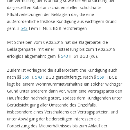
Die Vermüllung der Wohnung sowie die Verursachung der
dargestellten Substanzschäden stellen schuldhafte
Pflichtverletzungen der Beklagten dar, die eine
außerordentliche fristlose Kündigung aus wichtigem Grund
gem. §
543
I iVm II Nr. 2 BGB rechtfertigen.
Mit Schreiben vom 09.02.2018 hat die Klägerpartei die
Beklagtenpartei mit einer Fristsetzung bis zum 19.02.2018
erfolglos abgemahnt gem. §
543
III S1 BGB (K6).
Zudem ist vorliegend die außerordentliche Kündigung auch
nach §§
569
II,
543
I BGB gerechtfertigt. Nach §
569
II BGB
liegt bei einem Wohnraummietverhältnis ein solcher wichtiger
Grund unter anderem dann vor, wenn eine Vertragspartei den
Hausfrieden nachhaltig stört, sodass dem Kündigenden unter
Berücksichtigung aller Umstände des Einzelfalls,
insbesondere eines Verschuldens der Vertragsparteien, und
unter Abwägung der beiderseitigen Interessen die
Fortsetzung des Mietverhältnisses bis zum Ablauf der