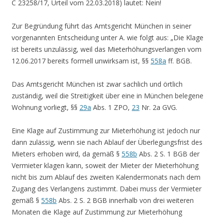
C 23258/17, Urteil vom 22.03.2018) lautet: Nein!
Zur Begründung führt das Amtsgericht München in seiner
vorgenannten Entscheidung unter A. wie folgt aus: „Die Klage
ist bereits unzulässig, weil das Mieterhöhungsverlangen vom
12.06.2017 bereits formell unwirksam ist, §§
558a
ff. BGB.
Das Amtsgericht München ist zwar sachlich und örtlich
zuständig, weil die Streitigkeit über eine in München belegene
Wohnung vorliegt, §§
29a
Abs. 1 ZPO,
23
Nr. 2a GVG.
Eine Klage auf Zustimmung zur Mieterhöhung ist jedoch nur
dann zulässig, wenn sie nach Ablauf der Überlegungsfrist des
Mieters erhoben wird, da gemäß §
558b
Abs. 2 S. 1 BGB der
Vermieter klagen kann, soweit der Mieter der Mieterhöhung
nicht bis zum Ablauf des zweiten Kalendermonats nach dem
Zugang des Verlangens zustimmt. Dabei muss der Vermieter
gemäß §
558b
Abs. 2 S. 2 BGB innerhalb von drei weiteren
Monaten die Klage auf Zustimmung zur Mieterhöhung