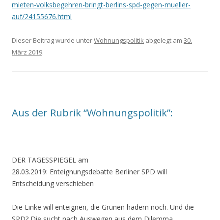
mieten-volksbegehren-bringt-berlins-spd-gegen-mueller-
auf/24155676.html
Dieser Beitrag wurde unter
Wohnungspolitik
abgelegt am
30.
März 2019
.
Aus der Rubrik “Wohnungspolitik”:
DER TAGESSPIEGEL am
28.03.2019:
Enteignungsdebatte
Berliner SPD will
Entscheidung verschieben
Die Linke will enteignen, die Grünen hadern noch. Und die
SPD? Die sucht nach Auswegen aus dem Dilemma.