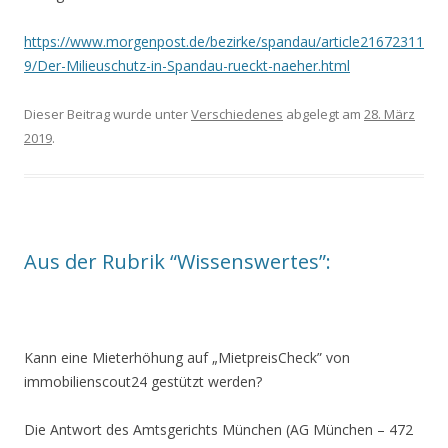
https://www.morgenpost.de/bezirke/spandau/article21672311
9/Der-Milieuschutz-in-Spandau-rueckt-naeher.html
Dieser Beitrag wurde unter
Verschiedenes
abgelegt am
28. März
2019
.
Aus der Rubrik “Wissenswertes”:
Kann eine Mieterhöhung auf „MietpreisCheck” von
immobilienscout24 gestützt werden?
Die Antwort des Amtsgerichts München (AG München – 472