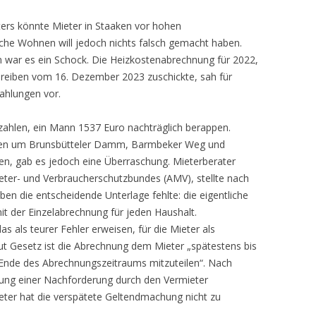
ters könnte Mieter in Staaken vor hohen
he Wohnen will jedoch nichts falsch gemacht haben.
n war es ein Schock. Die Heizkostenabrechnung für 2022,
reiben vom 16. Dezember 2023 zuschickte, sah für
zahlungen vor.
zahlen, ein Mann 1537 Euro nachträglich berappen.
ngen um Brunsbütteler Damm, Barmbeker Weg und
en, gab es jedoch eine Überraschung. Mieterberater
eter- und Verbraucherschutzbundes (AMV), stellte nach
ben die entscheidende Unterlage fehlte: die eigentliche
t der Einzelabrechnung für jeden Haushalt.
 als teurer Fehler erweisen, für die Mieter als
aut Gesetz ist die Abrechnung dem Mieter „spätestens bis
Ende des Abrechnungszeitraums mitzuteilen“. Nach
chung einer Nachforderung durch den Vermieter
eter hat die verspätete Geltendmachung nicht zu