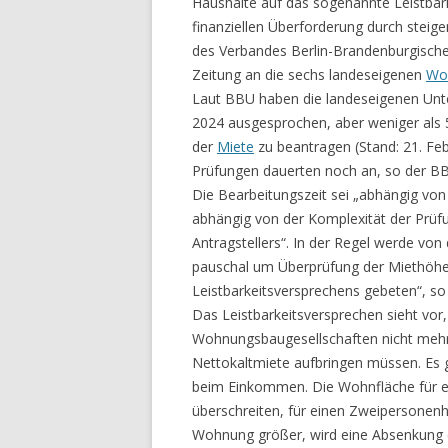
Haushalte auf das sogenannte Leistbark
finanziellen Überforderung durch steig
des Verbandes Berlin-Brandenburgisch
Zeitung an die sechs landeseigenen
Wo
Laut BBU haben die landeseigenen Unt
2024 ausgesprochen, aber weniger als 
der
Miete
zu beantragen (Stand: 21. Febr
Prüfungen dauerten noch an, so der B
Die Bearbeitungszeit sei „abhängig von 
abhängig von der Komplexität der Prüf
Antragstellers“. In der Regel werde vo
pauschal um Überprüfung der Miethöhe
Leistbarkeitsversprechens gebeten“, s
Das Leistbarkeitsversprechen sieht vor
Wohnungsbaugesellschaften nicht mehr
Nettokaltmiete aufbringen müssen. Es 
beim Einkommen. Die Wohnfläche für e
überschreiten, für einen Zweipersonenha
Wohnung größer, wird eine Absenkung d