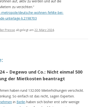
Wohnen auf, aktiv zu werden und auf die
ietern zu verzichten.“
h-metropole/deutsche-wohnen-fehlte-bei-
de-unterlage-li.2198703
der Presse
abgelegt am
22. März 2024
.
e:
024 – Degewo und Co.: Nicht einmal 500
ung der Mietkosten beantragt
hmen haben rund 132.000 Mieterhöhungen verschickt.
nkung. So einfach ist das nicht, sagen Experten.
rnehmen
in
Berlin
haben sich bisher erst sehr wenige