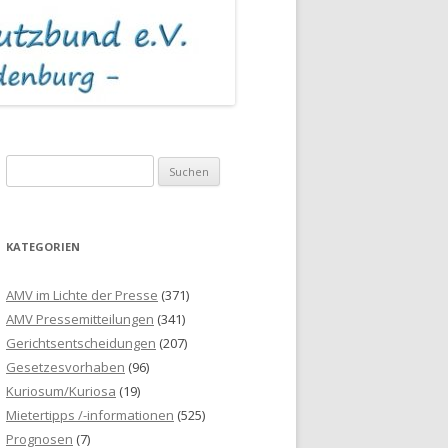
S
u
c
h
KATEGORIEN
e
n
AMV im Lichte der Presse
(371)
n
AMV Pressemitteilungen
(341)
a
Gerichtsentscheidungen
(207)
c
Gesetzesvorhaben
(96)
h
Kuriosum/Kuriosa
(19)
:
Mietertipps /-informationen
(525)
Prognosen
(7)