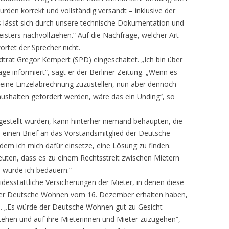
rden korrekt und vollständig versandt – inklusive der
s lässt sich durch unsere technische Dokumentation und
isters nachvollziehen.“ Auf die Nachfrage, welcher Art
rtet der Sprecher nicht.
dtrat Gregor Kempert (SPD) eingeschaltet. „Ich bin über
e informiert“, sagt er der Berliner Zeitung. „Wenn es
eine Einzelabrechnung zuzustellen, nun aber dennoch
shalten gefordert werden, wäre das ein Unding“, so
estellt wurden, kann hinterher niemand behaupten, die
e einen Brief an das Vorstandsmitglied der Deutsche
em ich mich dafür einsetze, eine Lösung zu finden.
euten, dass es zu einem Rechtsstreit zwischen Mietern
würde ich bedauern.“
esstattliche Versicherungen der Mieter, in denen diese
n der Deutsche Wohnen vom 16. Dezember erhalten haben,
ta. „Es würde der Deutsche Wohnen gut zu Gesicht
stehen und auf ihre Mieterinnen und Mieter zuzugehen“,