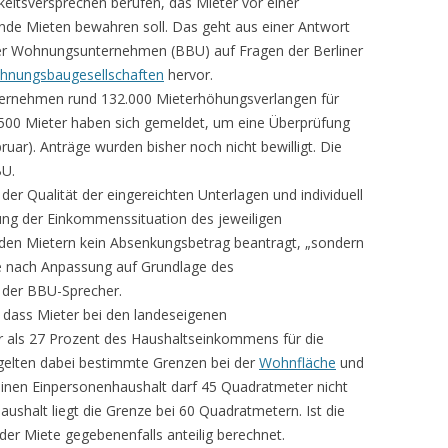
eitsversprechen berufen, das Mieter vor einer
ende Mieten bewahren soll. Das geht aus einer Antwort
er Wohnungsunternehmen (BBU) auf Fragen der Berliner
hnungsbaugesellschaften
hervor.
ernehmen rund 132.000 Mieterhöhungsverlangen für
500 Mieter haben sich gemeldet, um eine Überprüfung
uar). Anträge wurden bisher noch nicht bewilligt. Die
BU.
der Qualität der eingereichten Unterlagen und individuell
ung der Einkommenssituation des jeweiligen
n den Mietern kein Absenkungsbetrag beantragt, „sondern
 nach Anpassung auf Grundlage des
o der BBU-Sprecher.
, dass Mieter bei den landeseigenen
 als 27 Prozent des Haushaltseinkommens für die
gelten dabei bestimmte Grenzen bei der
Wohnfläche
und
inen Einpersonenhaushalt darf 45 Quadratmeter nicht
ushalt liegt die Grenze bei 60 Quadratmetern. Ist die
er Miete gegebenenfalls anteilig berechnet.