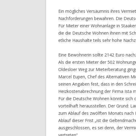
Ein mögliches Versäumnis ihres Vermie
Nachforderungen bewahren. Die Deutsc
Für Mieter einer Wohnanlage in Staake
die die Deutsche Wohnen ihnen mit Sch
etliche Haushalte teils sehr hohe Nach
Eine Bewohnerin sollte 2142 Euro nach
Als die ersten Mieter der 502 Wohnu
Oldesloer Weg zur Mieterberatung ging
Marcel Eupen, Chef des Alternativen Mi
seinen Angaben fest, dass in den Schrei
Heizkostenabrechnung der Firma Ista mi
Für die Deutsche Wohnen könnte sich das
vorteilhaft herausstellen. Der Grund: L
zum Ablauf des zwölften Monats nach 
Ablauf dieser Frist „ist die Geltendma
ausgeschlossen, es sei denn, der Vermi
vertreten“.