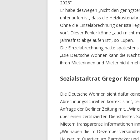
2023“.
Er habe deswegen „nicht den geringste
unterlaufen ist, dass die Heizkostenab
Ohne die Einzelabrechnung der Ista li
vor“. Dieser Fehler könne „auch nicht m
Jahresfrist abgelaufen ist“, so Eupen.
Die Einzelabrechnung hätte spätesten
„Die Deutsche Wohnen kann die Nachzah
ihren Mieterinnen und Mieter nicht meh
Sozialstadtrat Gregor Kempe
Die Deutsche Wohnen sieht dafür keinen
Abrechnungsschreiben korrekt sind“, t
Anfrage der Berliner Zeitung mit. „Wir 
über einen zertifizierten Dienstleister.
Mietern transparente Informationen inne
„Wir haben die im Dezember versandte
Häuser im Quartier um Barmbeker und 