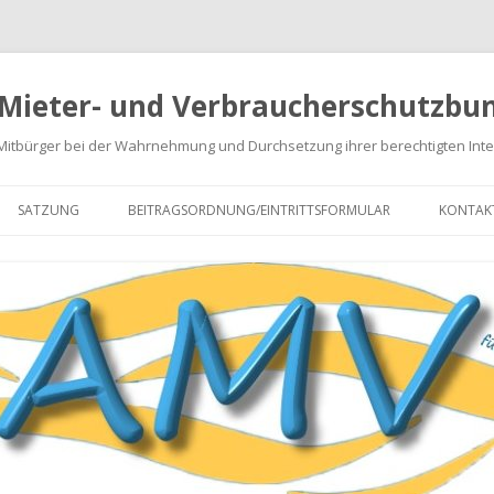
 Mieter- und Verbraucherschutzbun
 Mitbürger bei der Wahrnehmung und Durchsetzung ihrer berechtigten Int
Springe
zum
SATZUNG
BEITRAGSORDNUNG/EINTRITTSFORMULAR
KONTAK
Inhalt
NABRECHNUNGEN
EN
GEN
ARATUREN
 VON