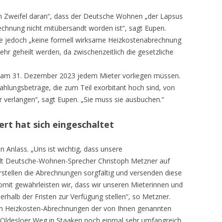
n Zweifel daran“, dass der Deutsche Wohnen „der Lapsus
rechnung nicht mitübersandt worden ist“, sagt Eupen.
ege jedoch „keine formell wirksame Heizkostenabrechnung
ehr geheilt werden, da zwischenzeitlich die gesetzliche
s am 31. Dezember 2023 jedem Mieter vorliegen müssen.
lungsbeträge, die zum Teil exorbitant hoch sind, von
r verlangen“, sagt Eupen. „Sie muss sie ausbuchen.“
rt hat sich eingeschaltet
 Anlass. „Uns ist wichtig, dass unsere
eilt Deutsche-Wohnen-Sprecher Christoph Metzner auf
erstellen die Abrechnungen sorgfältig und versenden diese
 Somit gewährleisten wir, dass wir unseren Mieterinnen und
rhalb der Fristen zur Verfügung stellen“, so Metzner.
n Heizkosten-Abrechnungen der von Ihnen genannten
Oldesloer Weg in Staaken noch einmal sehr umfangreich