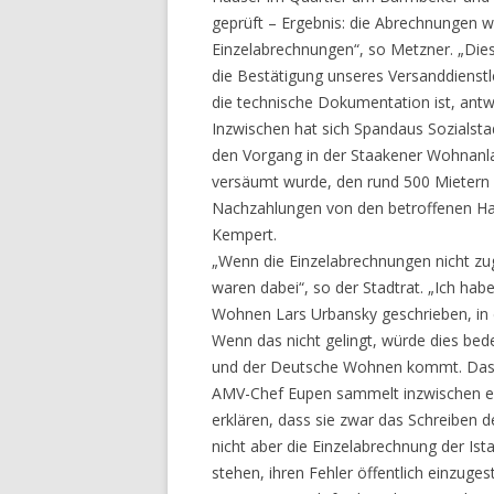
geprüft – Ergebnis: die Abrechnungen wu
Einzelabrechnungen“, so Metzner. „Die
die Bestätigung unseres Versanddienstle
die technische Dokumentation ist, antwo
Inzwischen hat sich Spandaus Sozialsta
den Vorgang in der Staakener Wohnanlag
versäumt wurde, den rund 500 Mietern 
Nachzahlungen von den betroffenen Hau
Kempert.
„Wenn die Einzelabrechnungen nicht zug
waren dabei“, so der Stadtrat. „Ich hab
Wohnen Lars Urbansky geschrieben, in d
Wenn das nicht gelingt, würde dies bed
und der Deutsche Wohnen kommt. Das 
AMV-Chef Eupen sammelt inzwischen eid
erklären, dass sie zwar das Schreibe
nicht aber die Einzelabrechnung der Is
stehen, ihren Fehler öffentlich einzuge