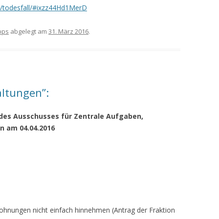
de/todesfall/#ixzz44Hd1MerD
pps
abgelegt am
31. März 2016
.
altungen”:
 des Ausschusses für Zentrale Aufgaben,
n am 04.04.2016
hnungen nicht einfach hinnehmen (Antrag der Fraktion