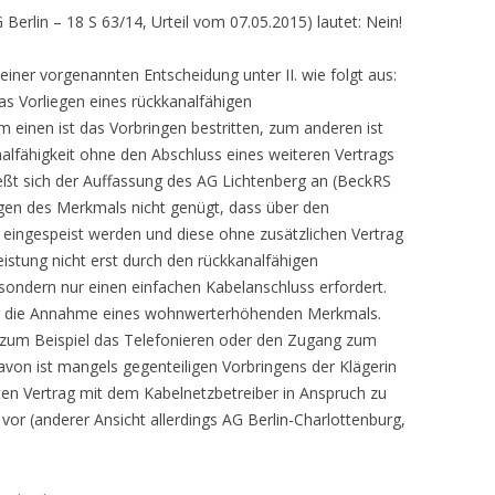
Berlin – 18 S 63/14, Urteil vom 07.05.2015) lautet: Nein!
einer vorgenannten Entscheidung unter II. wie folgt aus:
das Vorliegen eines rückkanalfähigen
 einen ist das Vorbringen bestritten, zum anderen ist
nalfähigkeit ohne den Abschluss eines weiteren Vertrags
eßt sich der Auffassung des AG Lichtenberg an (BeckRS
egen des Merkmals nicht genügt, dass über den
ingespeist werden und diese ohne zusätzlichen Vertrag
stung nicht erst durch den rückkanalfähigen
sondern nur einen einfachen Kabelanschluss erfordert.
für die Annahme eines wohnwerterhöhenden Merkmals.
ie zum Beispiel das Telefonieren oder den Zugang zum
avon ist mangels gegenteiligen Vorbringens der Klägerin
en Vertrag mit dem Kabelnetzbetreiber in Anspruch zu
or (anderer Ansicht allerdings AG Berlin-Charlottenburg,