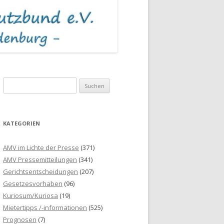
S
u
c
h
KATEGORIEN
e
n
AMV im Lichte der Presse
(371)
n
AMV Pressemitteilungen
(341)
a
Gerichtsentscheidungen
(207)
c
Gesetzesvorhaben
(96)
h
Kuriosum/Kuriosa
(19)
:
Mietertipps /-informationen
(525)
Prognosen
(7)