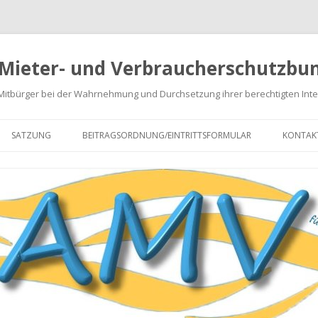
 Mieter- und Verbraucherschutzbun
 Mitbürger bei der Wahrnehmung und Durchsetzung ihrer berechtigten Int
Springe
zum
SATZUNG
BEITRAGSORDNUNG/EINTRITTSFORMULAR
KONTAK
Inhalt
NABRECHNUNGEN
EN
GEN
ARATUREN
 VON