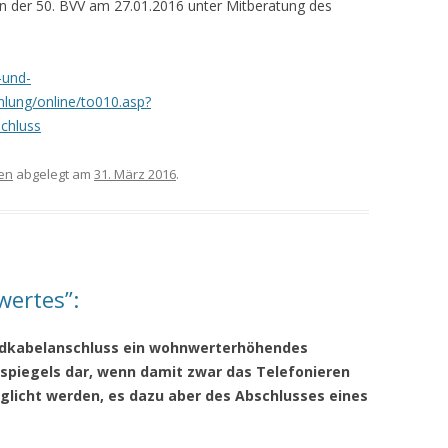
in der 50. BVV am 27.01.2016 unter Mitberatung des
-und-
lung/online/to010.asp?
hluss
en
abgelegt am
31. März 2016
.
nswertes”:
andkabelanschluss ein wohnwerterhöhendes
tspiegels dar, wenn damit zwar das Telefonieren
licht werden, es dazu aber des Abschlusses eines