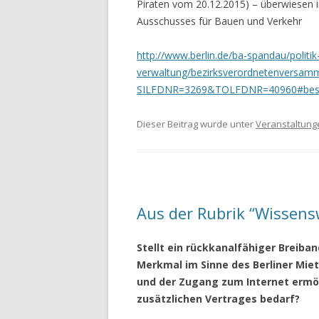
Piraten vom 20.12.2015) – überwiesen 
Ausschusses für Bauen und Verkehr
http://www.berlin.de/ba-spandau/politik
verwaltung/bezirksverordnetenversamm
SILFDNR=3269&TOLFDNR=40960#besc
Dieser Beitrag wurde unter
Veranstaltung
Aus der Rubrik “Wisse
Stellt ein rückkanalfähiger Breib
Merkmal im Sinne des Berliner Mie
und der Zugang zum Internet ermög
zusätzlichen Vertrages bedarf?