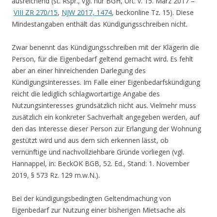
ausreichend (st. Rspr., vgl. nur BGH, Urt. v. 15. März 2017 –
VIII ZR 270/15
,
NJW 2017, 1474
, beckonline Tz. 15). Diese
Mindestangaben enthält das Kündigungsschreiben nicht.
Zwar benennt das Kündigungsschreiben mit der Klägerin die
Person, für die Eigenbedarf geltend gemacht wird. Es fehlt
aber an einer hinreichenden Darlegung des
Kündigungsinteresses. Im Falle einer Eigenbedarfskündigung
reicht die lediglich schlagwortartige Angabe des
Nutzungsinteresses grundsätzlich nicht aus. Vielmehr muss
zusätzlich ein konkreter Sachverhalt angegeben werden, auf
den das Interesse dieser Person zur Erlangung der Wohnung
gestützt wird und aus dem sich erkennen lässt, ob
vernünftige und nachvollziehbare Gründe vorliegen (vgl.
Hannappel, in: BeckOK BGB, 52. Ed., Stand: 1. November
2019, § 573 Rz. 129 m.w.N.).
Bei der kündigungsbedingten Geltendmachung von
Eigenbedarf zur Nutzung einer bisherigen Mietsache als