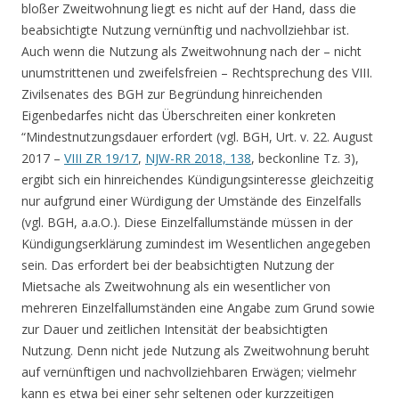
bloßer Zweitwohnung liegt es nicht auf der Hand, dass die
beabsichtigte Nutzung vernünftig und nachvollziehbar ist.
Auch wenn die Nutzung als Zweitwohnung nach der – nicht
unumstrittenen und zweifelsfreien – Rechtsprechung des VIII.
Zivilsenates des BGH zur Begründung hinreichenden
Eigenbedarfes nicht das Überschreiten einer konkreten
“Mindestnutzungsdauer erfordert (vgl. BGH, Urt. v. 22. August
2017 –
VIII ZR 19/17
,
NJW-RR 2018, 138
, beckonline Tz. 3),
ergibt sich ein hinreichendes Kündigungsinteresse gleichzeitig
nur aufgrund einer Würdigung der Umstände des Einzelfalls
(vgl. BGH, a.a.O.). Diese Einzelfallumstände müssen in der
Kündigungserklärung zumindest im Wesentlichen angegeben
sein. Das erfordert bei der beabsichtigten Nutzung der
Mietsache als Zweitwohnung als ein wesentlicher von
mehreren Einzelfallumständen eine Angabe zum Grund sowie
zur Dauer und zeitlichen Intensität der beabsichtigten
Nutzung. Denn nicht jede Nutzung als Zweitwohnung beruht
auf vernünftigen und nachvollziehbaren Erwägen; vielmehr
kann es etwa bei einer sehr seltenen oder kurzzeitigen