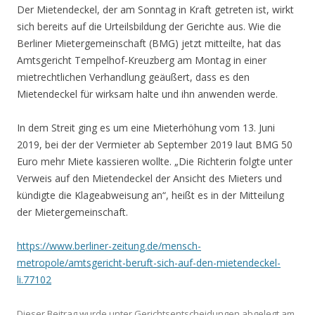
Der Mietendeckel, der am Sonntag in Kraft getreten ist, wirkt
sich bereits auf die Urteilsbildung der Gerichte aus. Wie die
Berliner Mietergemeinschaft (BMG) jetzt mitteilte, hat das
Amtsgericht Tempelhof-Kreuzberg am Montag in einer
mietrechtlichen Verhandlung geäußert, dass es den
Mietendeckel für wirksam halte und ihn anwenden werde.
In dem Streit ging es um eine Mieterhöhung vom 13. Juni
2019, bei der der Vermieter ab September 2019 laut BMG 50
Euro mehr Miete kassieren wollte. „Die Richterin folgte unter
Verweis auf den Mietendeckel der Ansicht des Mieters und
kündigte die Klageabweisung an“, heißt es in der Mitteilung
der Mietergemeinschaft.
https://www.berliner-zeitung.de/mensch-
metropole/amtsgericht-beruft-sich-auf-den-mietendeckel-
li.77102
Dieser Beitrag wurde unter
Gerichtsentscheidungen
abgelegt am