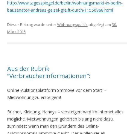
http://www.tagesspiegel.de/berlin/wohnungsmarkt-in-berlin-
bausenator-andreas-geisel-greift-durch/11550968.html
Dieser Beitrag wurde unter
Wohnungspolitik
abgelegt am
30.
März 2015
.
Aus der Rubrik
“Verbraucherinformationen”:
Online-Auktionsplattform Smmove vor dem Start
–
Mietwohnung zu ersteigern
!
Bücher, Kleidung, Handys – versteigert wird im Internet alles
mögliche. Mietwohnungen gehörten bislang nicht dazu,
zumindest wenn man den Gründern des Online-
Auktionsportals Smmove glaubt. Das wollen sie ab