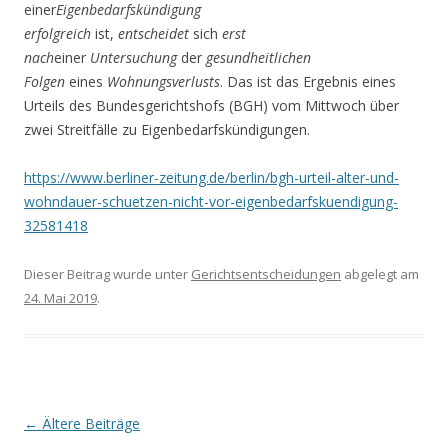
einer
Eigenbedarfskündigung
erfolgreich
ist,
entscheidet
sich
erst
nach
einer
Untersuchung
der
gesundheitlichen
Folgen
eines
Wohnungsverlusts
. Das ist das Ergebnis eines
Urteils des Bundesgerichtshofs (BGH) vom Mittwoch über
zwei Streitfälle zu Eigenbedarfskündigungen.
https://www.berliner-zeitung.de/berlin/bgh-urteil-alter-und-
wohndauer-schuetzen-nicht-vor-eigenbedarfskuendigung-
32581418
Dieser Beitrag wurde unter
Gerichtsentscheidungen
abgelegt am
24. Mai 2019
.
Beitrags-
←
Ältere Beiträge