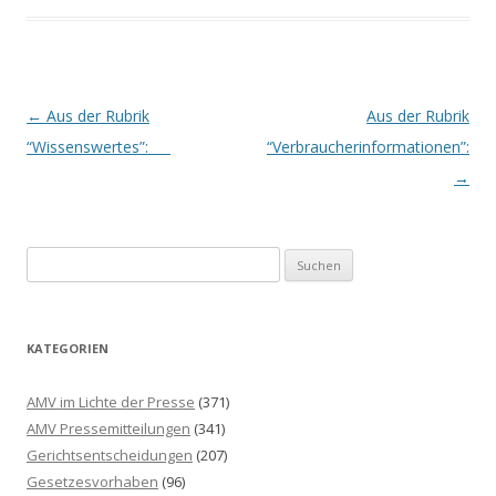
Beitrags-
←
Aus der Rubrik
Aus der Rubrik
Navigation
“Wissenswertes”:
“Verbraucherinformationen”:
→
S
u
c
h
KATEGORIEN
e
n
AMV im Lichte der Presse
(371)
n
AMV Pressemitteilungen
(341)
a
Gerichtsentscheidungen
(207)
c
Gesetzesvorhaben
(96)