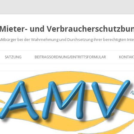
 Mieter- und Verbraucherschutzbun
 Mitbürger bei der Wahrnehmung und Durchsetzung ihrer berechtigten Int
Springe
zum
SATZUNG
BEITRAGSORDNUNG/EINTRITTSFORMULAR
KONTAK
Inhalt
NABRECHNUNGEN
EN
GEN
ARATUREN
 VON