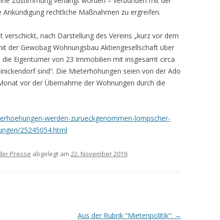
eine Zustimmung verlangt worden – verbunden mit der
e Ankündigung rechtliche Maßnahmen zu ergreifen.
 verschickt, nach Darstellung des Vereins „kurz vor dem
mit der Gewobag Wohnungsbau Aktiengesellschaft über
 die Eigentümer von 23 Immobilien mit insgesamt circa
nickendorf sind“. Die Mieterhöhungen seien von der Ado
Monat vor der Übernahme der Wohnungen durch die
mieterhoehungen-werden-zurueckgenommen-lompscher-
nungen/25245054.html
der Presse
abgelegt am
22. November 2019
.
Aus der Rubrik “Mietenpolitik”:
→