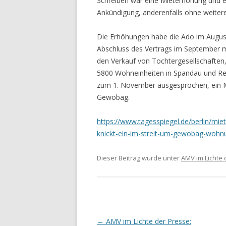
Schreiben war eine Mieterhöhung und 
Ankündigung, anderenfalls ohne weiter
Die Erhöhungen habe die Ado im August
Abschluss des Vertrags im September 
den Verkauf von Tochtergesellschaften,
5800 Wohneinheiten in Spandau und Rei
zum 1. November ausgesprochen, ein 
Gewobag.
https://www.tagesspiegel.de/berlin/
knickt-ein-im-streit-um-gewobag-woh
Dieser Beitrag wurde unter
AMV im Lichte 
Beitrags-
←
AMV im Lichte der Presse: