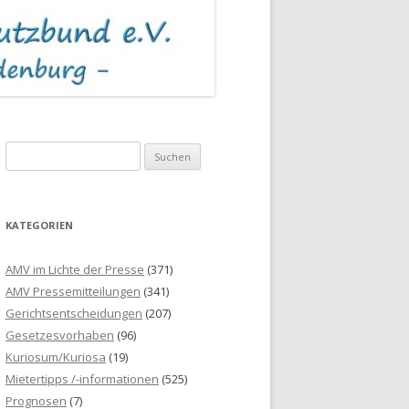
S
u
c
h
KATEGORIEN
e
n
AMV im Lichte der Presse
(371)
n
AMV Pressemitteilungen
(341)
a
Gerichtsentscheidungen
(207)
c
Gesetzesvorhaben
(96)
h
Kuriosum/Kuriosa
(19)
:
Mietertipps /-informationen
(525)
Prognosen
(7)