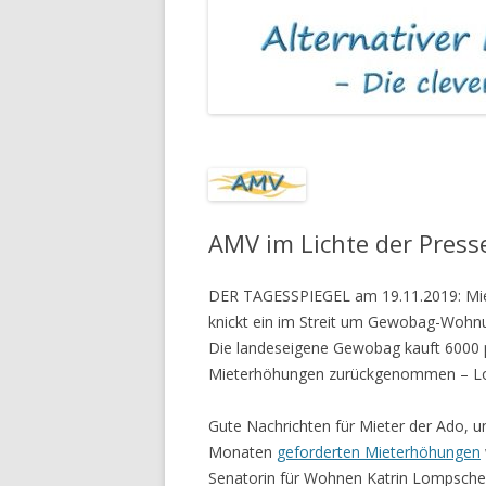
MIETKAUTIONEN
ASBEST IN MIET
AMV im Lichte der Press
DER TAGESSPIEGEL am 19.11.2019: M
knickt ein im Streit um Gewobag-Woh
Die landeseigene Gewobag kauft 6000 p
Mieterhöhungen zurückgenommen – Lom
Gute Nachrichten für Mieter der Ado, u
Monaten
geforderten Mieterhöhungen
Senatorin für Wohnen Katrin Lompscher (