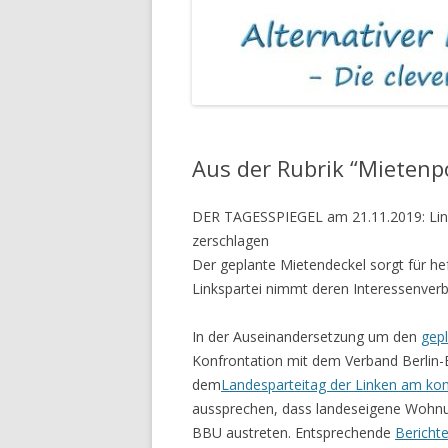
MIETKAUTIONEN
ASBEST IN MIET
Aus der Rubrik “Mietenpo
DER TAGESSPIEGEL am 21.11.2019: Lin
zerschlagen
Der geplante Mietendeckel sorgt für h
Linkspartei nimmt deren Interessenverba
In der Auseinandersetzung um den
gep
Konfrontation mit dem Verband Berli
dem
Landesparteitag der Linken am 
aussprechen, dass landeseigene Woh
BBU austreten. Entsprechende
Bericht