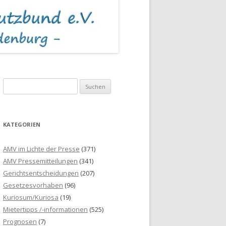
S
u
c
h
KATEGORIEN
e
n
AMV im Lichte der Presse
(371)
n
AMV Pressemitteilungen
(341)
a
Gerichtsentscheidungen
(207)
c
Gesetzesvorhaben
(96)
h
Kuriosum/Kuriosa
(19)
:
Mietertipps /-informationen
(525)
Prognosen
(7)