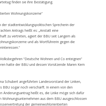
teitag finden sie ihre Bestätigung.
entierten Wohnungskonzerne“
der stadtentwicklungspolitischen Sprecherin der
rachten Antrags heißt es: „Anstatt eine
aft zu vertreten, agiert der BBU seit Langem als
 Wohnungskonzerne und als Wortführerin gegen die
rinteressen.“
s Volksbegehren “Deutsche Wohnen und Co enteignen”
eren hatte der BBU und dessen Vorsitzende Maren Kern
ina Schubert angeführten Landesvorstand der Linken,
es BBU sogar noch verschärft. In einem von den
n Änderungsantrag heißt es, die Linke möge sich dafür
erten Wohnungsunternehmen aus dem BBU ausgeschlossen
ressenvertretung der gemeinwohlorientierten