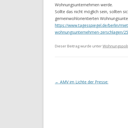
Wohnungsunternehmen werde.
Sollte das nicht möglich sein, sollten
gemeinwohlorientierten Wohnungsunter
https://www.tagesspiegel.de/berlin/miete
wohnungsunternehmen-zerschlagen/25
Dieser Beitrag wurde unter
Wohnungspolit
Beitrags-
←
AMV im Lichte der Presse:
Navigation