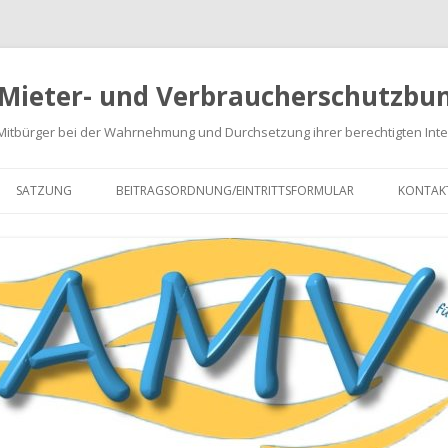
 Mieter- und Verbraucherschutzbun
 Mitbürger bei der Wahrnehmung und Durchsetzung ihrer berechtigten Int
Springe
zum
SATZUNG
BEITRAGSORDNUNG/EINTRITTSFORMULAR
KONTAK
Inhalt
NABRECHNUNGEN
EN
GEN
ARATUREN
 VON