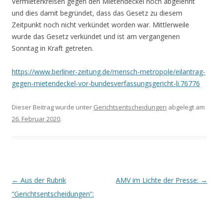
Vermieterkreisen gegen den Mietendeckel noch abgelehnt
und dies damit begründet, dass das Gesetz zu diesem
Zeitpunkt noch nicht verkündet worden war. Mittlerweile
wurde das Gesetz verkündet und ist am vergangenen
Sonntag in Kraft getreten.
https://www.berliner-zeitung.de/mensch-metropole/eilantrag-
gegen-mietendeckel-vor-bundesverfassungsgericht-li.76776
Dieser Beitrag wurde unter
Gerichtsentscheidungen
abgelegt am
26. Februar 2020
.
Beitrags-
←
Aus der Rubrik
AMV im Lichte der Presse:
→
Navigation
“Gerichtsentscheidungen”: