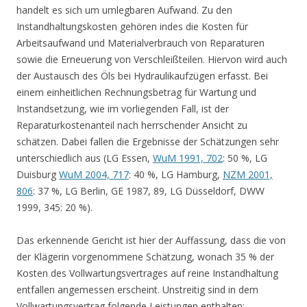
handelt es sich um umlegbaren Aufwand. Zu den
Instandhaltungskosten gehören indes die Kosten für
Arbeitsaufwand und Materialverbrauch von Reparaturen
sowie die Erneuerung von Verschleißteilen. Hiervon wird auch
der Austausch des Öls bei Hydraulikaufzügen erfasst. Bei
einem einheitlichen Rechnungsbetrag für Wartung und
Instandsetzung, wie im vorliegenden Fall, ist der
Reparaturkostenanteil nach herrschender Ansicht zu
schätzen. Dabei fallen die Ergebnisse der Schätzungen sehr
unterschiedlich aus (LG Essen,
WuM 1991, 702
: 50 %, LG
Duisburg
WuM 2004, 717
: 40 %, LG Hamburg,
NZM 2001,
806
: 37 %, LG Berlin, GE 1987, 89, LG Düsseldorf, DWW
1999, 345: 20 %).
Das erkennende Gericht ist hier der Auffassung, dass die von
der Klägerin vorgenommene Schätzung, wonach 35 % der
Kosten des Vollwartungsvertrages auf reine Instandhaltung
entfallen angemessen erscheint. Unstreitig sind in dem
Vollwartungsvertrag folgende Leistungen enthalten: