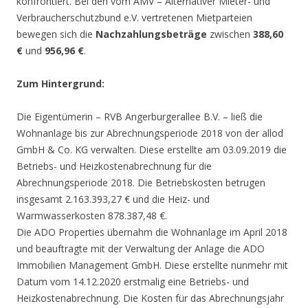
konfrontiert. Bei den vom AMV – Alternativer Mieter- und
Verbraucherschutzbund e.V. vertretenen Mietparteien
bewegen sich die
Nachzahlungsbeträge
zwischen
388,60
€
und
956,96 €
.
Zum Hintergrund:
Die Eigentümerin – RVB Angerburgerallee B.V. – ließ die
Wohnanlage bis zur Abrechnungsperiode 2018 von der allod
GmbH & Co. KG verwalten. Diese erstellte am 03.09.2019 die
Betriebs- und Heizkostenabrechnung für die
Abrechnungsperiode 2018. Die Betriebskosten betrugen
insgesamt 2.163.393,27 € und die Heiz- und
Warmwasserkosten 878.387,48 €.
Die ADO Properties übernahm die Wohnanlage im April 2018
und beauftragte mit der Verwaltung der Anlage die ADO
Immobilien Management GmbH. Diese erstellte nunmehr mit
Datum vom 14.12.2020 erstmalig eine Betriebs- und
Heizkostenabrechnung. Die Kosten für das Abrechnungsjahr