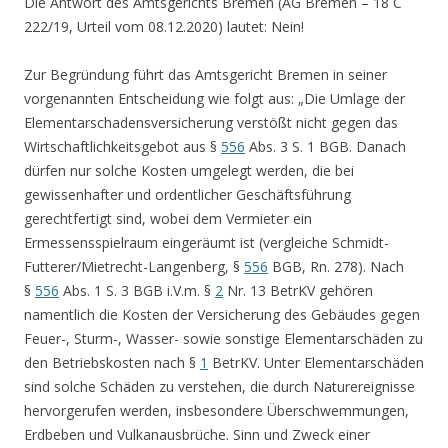
Die Antwort des Amtsgerichts Bremen (AG Bremen – 18 C
222/19, Urteil vom 08.12.2020) lautet: Nein!
Zur Begründung führt das Amtsgericht Bremen in seiner
vorgenannten Entscheidung wie folgt aus: „Die Umlage der
Elementarschadensversicherung verstößt nicht gegen das
Wirtschaftlichkeitsgebot aus §
556
Abs. 3 S. 1 BGB. Danach
dürfen nur solche Kosten umgelegt werden, die bei
gewissenhafter und ordentlicher Geschäftsführung
gerechtfertigt sind, wobei dem Vermieter ein
Ermessensspielraum eingeräumt ist (vergleiche Schmidt-
Futterer/Mietrecht-Langenberg, §
556
BGB, Rn. 278). Nach
§
556
Abs. 1 S. 3 BGB i.V.m. §
2
Nr. 13 BetrKV gehören
namentlich die Kosten der Versicherung des Gebäudes gegen
Feuer-, Sturm-, Wasser- sowie sonstige Elementarschäden zu
den Betriebskosten nach §
1
BetrKV. Unter Elementarschäden
sind solche Schäden zu verstehen, die durch Naturereignisse
hervorgerufen werden, insbesondere Überschwemmungen,
Erdbeben und Vulkanausbrüche. Sinn und Zweck einer