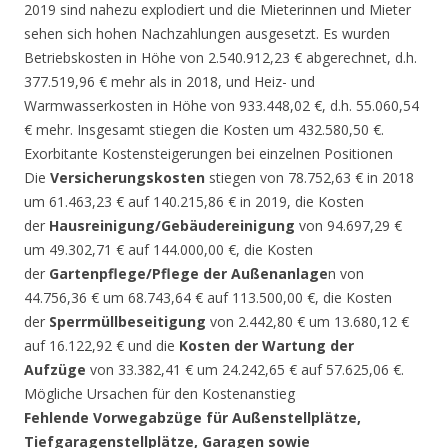
2019 sind nahezu explodiert und die Mieterinnen und Mieter
sehen sich hohen Nachzahlungen ausgesetzt. Es wurden
Betriebskosten in Höhe von 2.540.912,23 € abgerechnet, d.h.
377.519,96 € mehr als in 2018, und Heiz- und
Warmwasserkosten in Höhe von 933.448,02 €, d.h. 55.060,54
€ mehr. Insgesamt stiegen die Kosten um 432.580,50 €.
Exorbitante Kostensteigerungen bei einzelnen Positionen
Die
Versicherungskosten
stiegen von 78.752,63 € in 2018
um 61.463,23 € auf 140.215,86 € in 2019, die Kosten
der
Hausreinigung/Gebäudereinigung
von 94.697,29 €
um 49.302,71 € auf 144.000,00 €, die Kosten
der
Gartenpflege/Pflege der Außenanlage
n von
44.756,36 € um 68.743,64 € auf 113.500,00 €, die Kosten
der
Sperrmüllbeseitigung
von 2.442,80 € um 13.680,12 €
auf 16.122,92 € und die
Kosten der Wartung der
Aufzüge
von 33.382,41 € um 24.242,65 € auf 57.625,06 €.
Mögliche Ursachen für den Kostenanstieg
Fehlende Vorwegabzüge für Außenstellplätze,
Tiefgaragenstellplätze, Garagen sowie