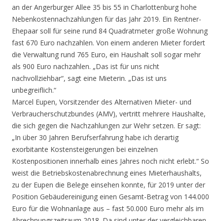
an der Angerburger Allee 35 bis 55 in Charlottenburg hohe
Nebenkostennachzahlungen für das Jahr 2019. Ein Rentner-
Ehepaar soll für seine rund 84 Quadratmeter große Wohnung
fast 670 Euro nachzahlen. Von einem anderen Mieter fordert
die Verwaltung rund 765 Euro, ein Haushalt soll sogar mehr
als 900 Euro nachzahlen. „Das ist für uns nicht
nachvollziehbar“, sagt eine Mieterin. „Das ist uns
unbegreiflich.“
Marcel Eupen, Vorsitzender des Alternativen Mieter- und
Verbraucherschutzbundes (AMV), vertritt mehrere Haushalte,
die sich gegen die Nachzahlungen zur Wehr setzen. Er sagt:
„In über 30 Jahren Berufserfahrung habe ich derartig
exorbitante Kostensteigerungen bei einzelnen
Kostenpositionen innerhalb eines Jahres noch nicht erlebt.“ So
weist die Betriebskostenabrechnung eines Mieterhaushalts,
zu der Eupen die Belege einsehen konnte, für 2019 unter der
Position Gebäudereinigung einen Gesamt-Betrag von 144.000
Euro für die Wohnanlage aus – fast 50.000 Euro mehr als im
Abrechnungszeitraum 2018. Da sind unter der vergleichbaren