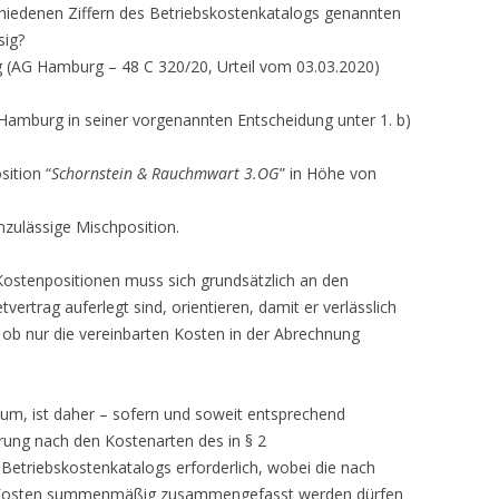
hiedenen Ziffern des Betriebskostenkatalogs genannten
sig?
 (AG Hamburg – 48 C 320/20, Urteil vom 03.03.2020)
Hamburg in seiner vorgenannten Entscheidung unter 1. b)
sition “
Schornstein & Rauchmwart 3.OG
” in Höhe von
nzulässige Mischposition.
Kostenpositionen muss sich grundsätzlich an den
ertrag auferlegt sind, orientieren, damit er verlässlich
ob nur die vereinbarten Kosten in der Abrechnung
m, ist daher – sofern und soweit entsprechend
ierung nach den Kostenarten des in § 2
Betriebskostenkatalogs erforderlich, wobei die nach
n Kosten summenmäßig zusammengefasst werden dürfen