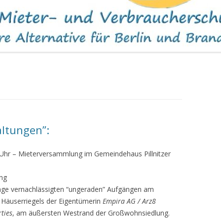
WOHNUNGEN
altungen”:
8 Uhr – Mieterversammlung im Gemeindehaus Pillnitzer
ung
nge vernachlässigten “ungeraden” Aufgängen am
n Häuserriegels der Eigentümerin
Empira AG / Arz8
ties
, am äußersten Westrand der Großwohnsiedlung.