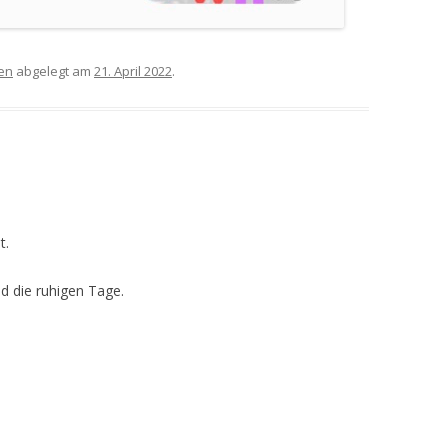
en
abgelegt am
21. April 2022
.
t.
nd die ruhigen Tage.