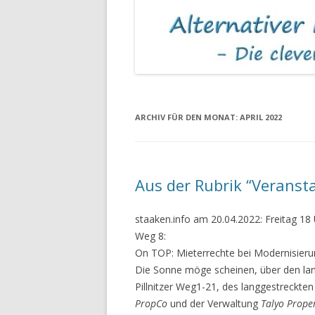
MIETKAUTIONEN
ASBEST IN MIET
ARCHIV FÜR DEN MONAT:
APRIL 2022
Aus der Rubrik “Veranst
staaken.info am 20.04.2022: Freitag 1
Weg 8:
On TOP: Mieterrechte bei Modernisier
Die Sonne möge scheinen, über den la
Pillnitzer Weg1-21, des langgestreckte
PropCo
und der Verwaltung
Talyo Proper