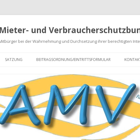
 Mieter- und Verbraucherschutzbun
 Mitbürger bei der Wahrnehmung und Durchsetzung ihrer berechtigten Int
Springe
zum
SATZUNG
BEITRAGSORDNUNG/EINTRITTSFORMULAR
KONTAK
Inhalt
NABRECHNUNGEN
EN
GEN
ARATUREN
 VON