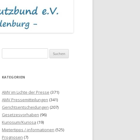
S
u
c
h
KATEGORIEN
e
n
AMV im Lichte der Presse
(371)
n
AMV Pressemitteilungen
(341)
a
Gerichtsentscheidungen
(207)
c
Gesetzesvorhaben
(96)
h
Kuriosum/Kuriosa
(19)
:
Mietertipps /-informationen
(525)
Prognosen
(7)