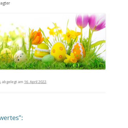
ragter
s
abgelegt am
16. April 2022
.
wertes”: