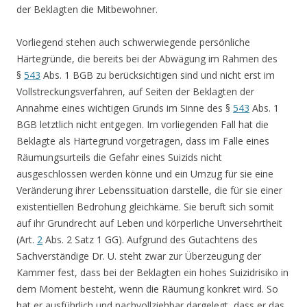
der Beklagten die Mitbewohner.
Vorliegend stehen auch schwerwiegende persönliche
Härtegründe, die bereits bei der Abwägung im Rahmen des
§
543
Abs. 1 BGB zu berücksichtigen sind und nicht erst im
Vollstreckungsverfahren, auf Seiten der Beklagten der
Annahme eines wichtigen Grunds im Sinne des §
543
Abs. 1
BGB letztlich nicht entgegen. Im vorliegenden Fall hat die
Beklagte als Härtegrund vorgetragen, dass im Falle eines
Räumungsurteils die Gefahr eines Suizids nicht
ausgeschlossen werden könne und ein Umzug für sie eine
Veränderung ihrer Lebenssituation darstelle, die für sie einer
existentiellen Bedrohung gleichkäme. Sie beruft sich somit
auf ihr Grundrecht auf Leben und körperliche Unversehrtheit
(Art.
2
Abs. 2 Satz 1 GG). Aufgrund des Gutachtens des
Sachverständige Dr. U. steht zwar zur Überzeugung der
Kammer fest, dass bei der Beklagten ein hohes Suizidrisiko in
dem Moment besteht, wenn die Räumung konkret wird. So
hat er ausführlich und nachvollziehbar dargelegt, dass er das