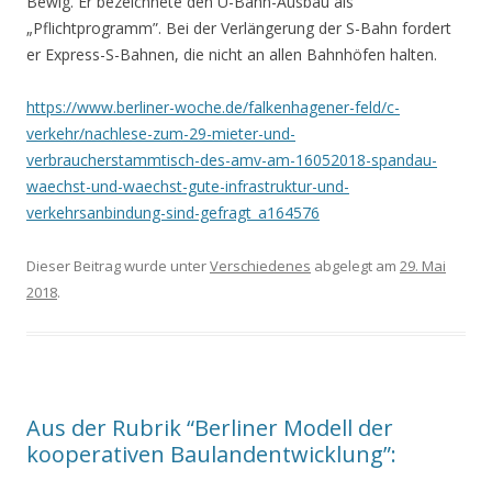
Bewig. Er bezeichnete den U-Bahn-Ausbau als
„Pflichtprogramm”. Bei der Verlängerung der S-Bahn fordert
er Express-S-Bahnen, die nicht an allen Bahnhöfen halten.
https://www.berliner-woche.de/falkenhagener-feld/c-
verkehr/nachlese-zum-29-mieter-und-
verbraucherstammtisch-des-amv-am-16052018-spandau-
waechst-und-waechst-gute-infrastruktur-und-
verkehrsanbindung-sind-gefragt_a164576
Dieser Beitrag wurde unter
Verschiedenes
abgelegt am
29. Mai
2018
.
Aus der Rubrik “Berliner Modell der
kooperativen Baulandentwicklung”: