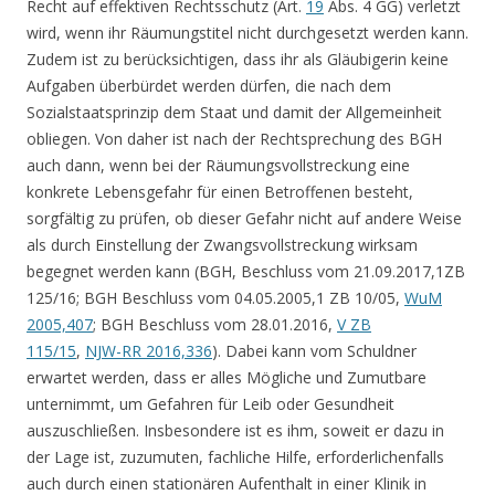
Recht auf effektiven Rechtsschutz (Art.
19
Abs. 4 GG) verletzt
wird, wenn ihr Räumungstitel nicht durchgesetzt werden kann.
Zudem ist zu berücksichtigen, dass ihr als Gläubigerin keine
Aufgaben überbürdet werden dürfen, die nach dem
Sozialstaatsprinzip dem Staat und damit der Allgemeinheit
obliegen. Von daher ist nach der Rechtsprechung des BGH
auch dann, wenn bei der Räumungsvollstreckung eine
konkrete Lebensgefahr für einen Betroffenen besteht,
sorgfältig zu prüfen, ob dieser Gefahr nicht auf andere Weise
als durch Einstellung der Zwangsvollstreckung wirksam
begegnet werden kann (BGH, Beschluss vom 21.09.2017,1ZB
125/16; BGH Beschluss vom 04.05.2005,1 ZB 10/05,
WuM
2005,407
; BGH Beschluss vom 28.01.2016,
V ZB
115/15
,
NJW-RR 2016,336
). Dabei kann vom Schuldner
erwartet werden, dass er alles Mögliche und Zumutbare
unternimmt, um Gefahren für Leib oder Gesundheit
auszuschließen. Insbesondere ist es ihm, soweit er dazu in
der Lage ist, zuzumuten, fachliche Hilfe, erforderlichenfalls
auch durch einen stationären Aufenthalt in einer Klinik in