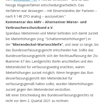
hiesige Klageverfahren ent­scheidungserheblich. Das
Verfahren war deswegen – mit Einver­ständnis der Parteien –
nach § 148 ZPO analog – auszusetzen.”
Kommentar des AMV – Alternativer Mieter- und
Verbraucherschu­tzbund e.V.
Spandaus Miete­rinnen und Mieter be­finden sich damit zu­rzeit
bei Mieterhöhu­ngen (sog. “Schatten­mieterhöhungen”) in
der
“Mietendeckel-Wartes­chleife”
, und zwar so lange, bis
das Bundesverfa­ssungsgericht entsch­ieden hat. Sollte das
Bundesverfassungsg­ericht sich der Rech­tsauffassung der Ziv­
ilkammer 67 des Land­gerichts Berlin ansc­hließen und den
Miet­endeckel für verfass­ungswidrig erachten, wären
Mieterhöhungen zurzeit möglich. Wenn hingegen das Bun­
desverfassungsgericht den Mietendeckel für
verfassungsgemäß halten sollte, würden Mieterhöhungen
zur­zeit gegen den Miete­ndeckel verstoßen.
Mit einer Ents­cheidung des Bundesv­erfassungsgerichts ist
nicht vor dem 2. Quartal 2021 zu rech­nen.