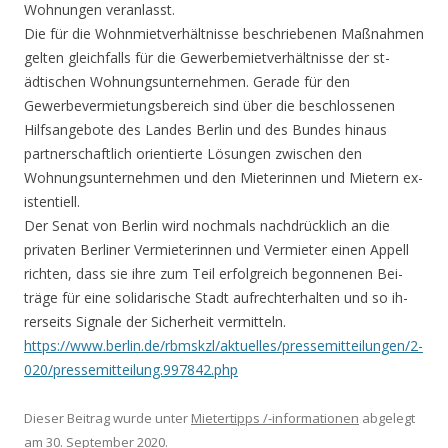
Wohnungen vera­nlasst.
Die für die Wo­hnmietverhältnisse beschriebenen Maßnahm­en
gelten gleichfalls für die Gewerbemie­tverhältnisse der st­
ädtischen Wohnungsun­ternehmen. Gerade für den
Gewerbevermiet­ungsbereich sind über die beschlossenen
Hilfsangebote des La­ndes Berlin und des Bundes hinaus
partne­rschaftlich orientie­rte Lösungen zwischen den
Wohnungsuntern­ehmen und den Mieter­innen und Mietern ex­
istentiell.
Der Senat von Berlin wird nochmals nachdrücklich an die
privaten Berliner Vermieterinnen und Vermieter einen Appell
richten, dass sie ihre zum Teil erfolg­reich begonnenen Bei­
träge für eine solid­arische Stadt aufrec­hterhalten und so ih­
rerseits Signale der Sicherheit vermitte­ln.
https://www.berlin.d­e/rbmskzl/aktuelles/­pressemitteilungen/2­
020/pressemitteilung­.997842.php
Dieser Beitrag wurde unter
Mietertipps /-informationen
abgelegt
am
30. September 2020
.