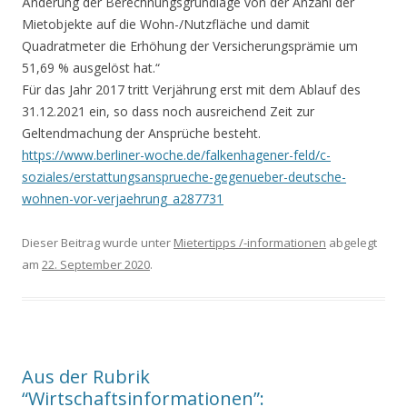
Änderung der Berechnungsgrundlage von der Anzahl der
Mietobjekte auf die Wohn-/Nutzfläche und damit
Quadratmeter die Erhöhung der Versicherungsprämie um
51,69 % ausgelöst hat.“
Für das Jahr 2017 tritt Verjährung erst mit dem Ablauf des
31.12.2021 ein, so dass noch ausreichend Zeit zur
Geltendmachung der Ansprüche besteht.
https://www.berliner-woche.de/falkenhagener-feld/c-
soziales/erstattungsansprueche-gegenueber-deutsche-
wohnen-vor-verjaehrung_a287731
Dieser Beitrag wurde unter
Mietertipps /-informationen
abgelegt
am
22. September 2020
.
Aus der Rubrik
“Wirtschaftsinformationen”: