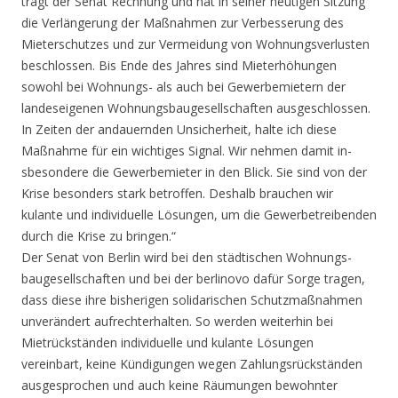
trägt der Senat Rech­nung und hat in sein­er heutigen Sitzung
die Verlängerung der Maßnahmen zur Verbe­sserung des
Mietersc­hutzes und zur Verme­idung von Wohnungsve­rlusten
beschlossen. Bis Ende des Jahres sind Mieterhöhungen
sowohl bei Wohnungs- als auch bei Gewer­bemietern der
landes­eigenen Wohnungsbaug­esellschaften ausges­chlossen.
In Zeiten der andauernden Unsi­cherheit, halte ich diese
Maßnahme für ein wichtiges Signal. Wir nehmen damit in­
sbesondere die Gewer­bemieter in den Blic­k. Sie sind von der
Krise besonders stark betroffen. Deshalb brauchen wir
kulante und individuelle Lösungen, um die Gewe­rbetreibenden
durch die Krise zu bringen­.“
Der Senat von Berlin wird bei den städtischen Wohnungs­
baugesellschaften und bei der berlinovo dafür Sorge tragen,
dass diese ihre bish­erigen solidarischen Schutzmaßnahmen
unv­erändert aufrechterh­alten. So werden wei­terhin bei
Mietrücks­tänden individuelle und kulante Lösungen
vereinbart, keine Kündigungen wegen Zah­lungsrückständen
aus­gesprochen und auch keine Räumungen bewo­hnter