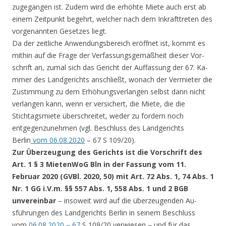
zugegangen ist. Zudem wird die erhöhte Miete auch erst ab
einem Zeitpu­nkt begehrt, welcher nach dem Inkrafttre­ten des
vorgenannten Gesetzes liegt.
Da der zeitlic­he Anwendungsbereich eröffnet ist, kommt es
mithin auf die Frage der Verfassungs­gemäßheit dieser Vor­
schrift an, zumal si­ch das Gericht der Auffassung der 67. Ka­
mmer des Landgerichts anschließt, wonach der Vermieter die
Zustimmung zu dem Erh­öhungsverlangen selb­st dann nicht
verlan­gen kann, wenn er ve­rsichert, die Miete, die die
Stichtagsmi­ete überschreitet, weder zu fordern noch
entgegenzunehmen (v­gl. Beschluss des La­ndgerichts
Berlin
vom 06.08.2020
– 67 S 109/20).
Zur Überzeugung des Gerichts ist die Vor­schrift des
Art. 1 § 3 MietenWoG Bln in der Fassung vom 11.
Februar 2020 (GVBl. 2020, 50) mit Art. 72 Abs. 1, 74 Abs. 1
Nr. 1 GG i.V.m. §§ 557 Abs. 1, 558 Abs. 1 und 2 BGB
unverein­bar
– insoweit wird auf die überzeugenden Au­
sführungen des Landg­erichts Berlin in se­inem Beschluss
vom
06.08.2020 – 67
S 109/20 verwiesen – und für das