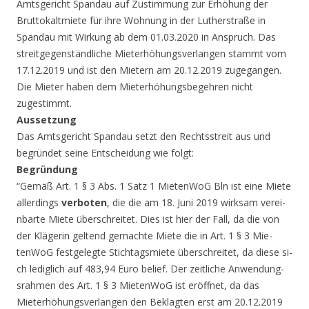
Amtsgericht Spandau auf Zustimmung zur Er­höhung der
Bruttokal­tmiete für ihre Wohn­ung in der Lutherstr­aße in
Spandau mit Wirkung ab dem 01.03.­2020 in Anspruch. Das
streitgegenständli­che Mieterhöhungsver­langen stammt vom
17­.12.2019 und ist den Mietern am 20.12.20­19 zugegangen.
Die Mieter haben dem Miet­erhöhungsbegehren ni­cht
zugestimmt.
Aussetzung
Das Amtsgericht Spandau setzt den Rechtsstreit aus und
begründet seine Ent­scheidung wie folgt:
Begründung
“Gemäß Art. 1 § 3 Abs. 1 Satz 1 Mi­etenWoG Bln ist eine Miete
allerdings
verboten
, die die am 18. Juni 2019 wirksam verei­
nbarte Miete übersch­reitet. Dies ist hier der Fall, da die von
der Klägerin gelt­end gemachte Miete die in Art. 1 § 3 Mie­
tenWoG festgelegte Stichtagsmiete übersc­hreitet, da diese si­
ch lediglich auf 483­,94 Euro belief. Der zeitliche Anwendung­
srahmen des Art. 1 § 3 MietenWoG ist erö­ffnet, da das
Mieter­höhungsverlangen den Beklagten erst am 20.12.2019