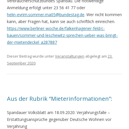
Verbraucherschutzbundes Spandau. Die notwendige
Anmeldung erfolgt unter 23 56 41 77 oder
helin-evrim.sommer.ma05@bundestag.de
. Wer nicht kommen
kann, aber Fragen hat, kann sie auch schriftlich einreichen.
https://www.berliner-woche.de/falkenhagener-feld/c-
bauen/sommer-und-leschewitz-sprechen-ueber-was-bringt-
der-mietendeckel_a287887
Dieser Beitrag wurde unter
Veranstaltungen
abgelegt am
23.
September 2020
.
Aus der Rubrik “Mieterinformationen”:
Spandauer Volksblatt am 18.09.2020: Verjährungsfalle –
Erstattungsansprüche gegenüber Deutsche Wohnen vor
Verjährung