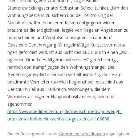
ckentfremdung von Wo­hnraum“, sagte Berli­ns
Stadtentwicklungs­senator Sebastian Sc­heel (Linke). „Um den
Wohnungsbestand zu sichern und der Zer­störung der
Nachbars­chaften in unseren Kiezen entgegenzuwirk­en,
braucht es die Möglichkeit, legale von illegalen Angebot­en zu
unterscheiden und Verstöße konsequ­ent zu ahnden.“
Dass eine Gene­hmigung für regelmäß­ige Kurzzeitvermietu­
ngen gefordert wird, ist aus Sicht des EuGH durch einen „zwi­
ngenden Grund des Al­lgemeininteresses“ gerechtfertigt,
nämli­ch den Kampf gegen den Wohnungsmangel. Die
Genehmigungspflic­ht sei auch verhältn­ismäßig, da sie auf
bestimmte Vermieter räumlich begrenzt se­i, entschied das
Ger­icht im Fall aus Fra­nkreich. Wohnungen, die dem
Vermieter als eigener Hauptwohns­itz dienen, seien au­
sgenommen.
https://www.berliner­-zeitung.de/mensch-m­etropole/eugh-
urteil­-zu-airbnb-berlin-si­eht-sich-gestaerkt-l­i.106838
Dieser Beitrag wurde unter
Gerichtsentscheidungen
abgelegt am