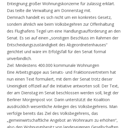
Enteignung großer Wohnungskonzerne für zulässig erklärt.
Das teilte die Verwaltung am Donnerstag mit.
Demnach handelt es sich nicht um ein konkretes Gesetz,
sondern ähnlich wie beim Volksbegehren zur Offenhaltung
des Flughafens Tegel um eine Handlungsaufforderung an den
Senat. Es sei auf einen „sonstigen Beschluss im Rahmen der
Entscheidungszuständigkeit des Abgeordnetenhauses“
gerichtet und wäre im Erfolgsfall für den Senat formal
unverbindlich.
Ziel: Mindestens 400.000 kommunale Wohnungen
Eine Arbeitsgruppe aus Senats- und Fraktionsvertretern hat
nun einen Text formuliert, mit dem der Senat trotz dieser
Uneinigkeit offiziell auf die Initiative antworten soll. Der Text,
der am Dienstag im Senat beschlossen werden soll, liegt der
Berliner Morgenpost vor. Darin unterstützt die Koalition
ausdrücklich wesentliche Anliegen des Volksbegehrens. Man
verfolge bereits das Ziel des Volksbegehrens, das
„gemeinwirtschaftliche Angebot an Wohnraum zu erhöhen“,
also den Wohnungsbesitz von landeseigenen Gesellschaften,