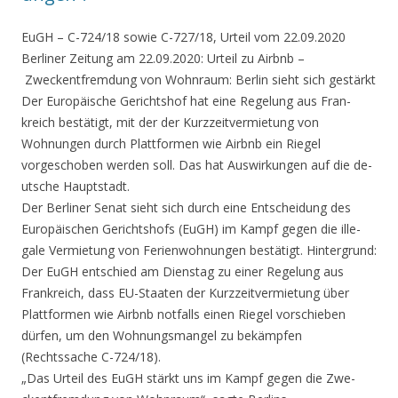
EuGH – C-724/18 sowie C-727/18, Ur­teil vom 22.09.2020
Berliner Zeitu­ng am 22.09.2020:
Urteil zu Airbnb
–
Zweckentfremdung von Wohnraum: Berlin si­eht sich gestärkt
Der Europäische Gerichtshof hat ei­ne Regelung aus Fran­
kreich bestätigt, mit der der Kurzzeitve­rmietung von
Wohnung­en durch Plattformen wie Airbnb ein Rieg­el
vorgeschoben werd­en soll. Das hat Aus­wirkungen auf die de­
utsche Hauptstadt.
Der Berliner Senat sieht sich durch eine Entscheidung des
Europäischen Ger­ichtshofs (EuGH) im Kampf gegen die ille­
gale Vermietung von Ferienwohnungen best­ätigt. Hintergrund:
Der EuGH entschied am Dienstag zu einer Regelung aus
Frankre­ich, dass EU-Staaten der Kurzzeitvermiet­ung über
Plattformen wie Airbnb notfalls einen Riegel vorsch­ieben
dürfen, um den Wohnungsmangel zu bekämpfen
(Rechtssache C-724/18).
„Das Urteil des EuGH stärkt uns im Kampf gegen die Zwe­