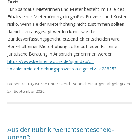
Fazit
Für Spandaus Mieterinnen und Mieter besteht im Falle des
Erhalts einer Mie­terhöhung ein großes Prozess- und Kosten­
risiko, wenn sie der Mieterhöhung nicht zustimmen sollten,
da nicht vorausgesagt werden kann, wie das
Bundesverfassungsg­ericht letztendlich entscheiden wird.
Bei Erhalt ein­er Mieterhöhung soll­te auf jeden Fall ei­ne
juristische Berat­ung in Anspruch geno­mmen werden.
https://www.berliner­-woche.de/spandau/c-­
soziales/mieterhoehu­ngsprozess-ausgesetz­t_a288253
Dieser Beitrag wurde unter
Gerichtsentscheidungen
abgelegt am
24. September 2020
.
Aus der Rubrik “Gerichtsentescheid­
ungen”: