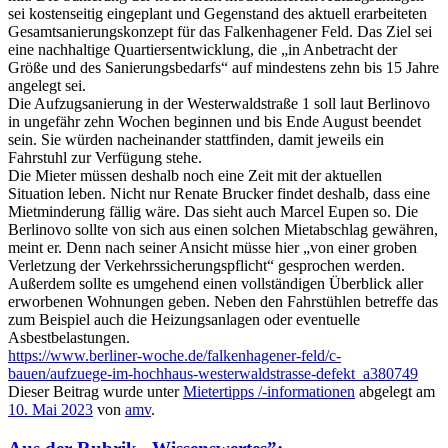
sei kostenseitig eingeplant und Gegenstand des aktuell erarbeiteten
Gesamtsanierungskonzept für das Falkenhagener Feld. Das Ziel sei
eine nachhaltige Quartiersentwicklung, die „in Anbetracht der
Größe und des Sanierungsbedarfs“ auf mindestens zehn bis 15 Jahre
angelegt sei.
Die Aufzugsanierung in der Westerwaldstraße 1 soll laut Berlinovo
in ungefähr zehn Wochen beginnen und bis Ende August beendet
sein. Sie würden nacheinander stattfinden, damit jeweils ein
Fahrstuhl zur Verfügung stehe.
Die Mieter müssen deshalb noch eine Zeit mit der aktuellen
Situation leben. Nicht nur Renate Brucker findet deshalb, dass eine
Mietminderung fällig wäre. Das sieht auch Marcel Eupen so. Die
Berlinovo sollte von sich aus einen solchen Mietabschlag gewähren,
meint er. Denn nach seiner Ansicht müsse hier „von einer groben
Verletzung der Verkehrssicherungspflicht“ gesprochen werden.
Außerdem sollte es umgehend einen vollständigen Überblick aller
erworbenen Wohnungen geben. Neben den Fahrstühlen betreffe das
zum Beispiel auch die Heizungsanlagen oder eventuelle
Asbestbelastungen.
https://www.berliner-woche.de/falkenhagener-feld/c-
bauen/aufzuege-im-hochhaus-westerwaldstrasse-defekt_a380749
Dieser Beitrag wurde unter
Mietertipps /-informationen
abgelegt am
10. Mai 2023
von
amv
.