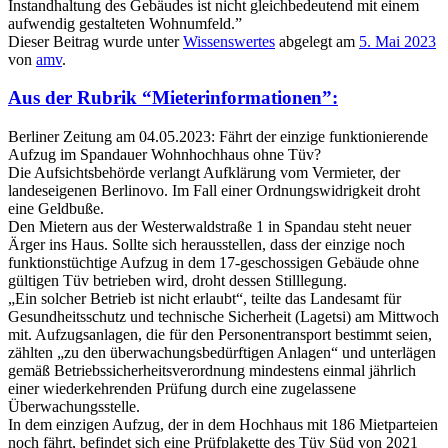
Instandhaltung des Gebäudes ist nicht gleichbedeutend mit einem
aufwendig gestalteten Wohnumfeld.”
Dieser Beitrag wurde unter
Wissenswertes
abgelegt am
5. Mai 2023
von
amv
.
Aus der Rubrik “Mieterinformationen”:
Berliner Zeitung am 04.05.2023: Fährt der einzige funktionierende
Aufzug im Spandauer Wohnhochhaus ohne Tüv?
Die Aufsichtsbehörde verlangt Aufklärung vom Vermieter, der
landeseigenen Berlinovo. Im Fall einer Ordnungswidrigkeit droht
eine Geldbuße.
Den Mietern aus der Westerwaldstraße 1 in Spandau steht neuer
Ärger ins Haus. Sollte sich herausstellen, dass der einzige noch
funktionstüchtige Aufzug in dem 17-geschossigen Gebäude ohne
gültigen Tüv betrieben wird, droht dessen Stilllegung.
„Ein solcher Betrieb ist nicht erlaubt“, teilte das Landesamt für
Gesundheitsschutz und technische Sicherheit (Lagetsi) am Mittwoch
mit. Aufzugsanlagen, die für den Personentransport bestimmt seien,
zählten „zu den überwachungsbedürftigen Anlagen“ und unterlägen
gemäß Betriebssicherheitsverordnung mindestens einmal jährlich
einer wiederkehrenden Prüfung durch eine zugelassene
Überwachungsstelle.
In dem einzigen Aufzug, der in dem Hochhaus mit 186 Mietparteien
noch fährt, befindet sich eine Prüfplakette des Tüv Süd von 2021