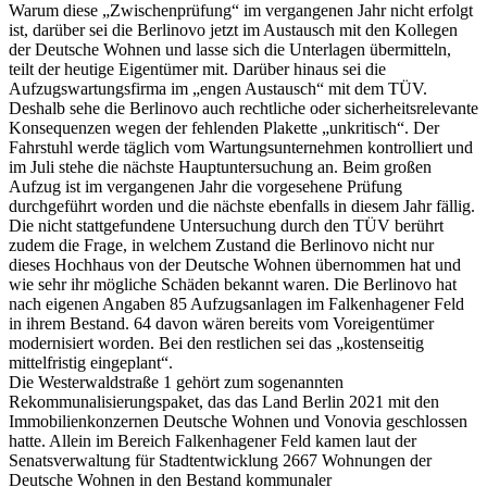
Warum diese „Zwischenprüfung“ im vergangenen Jahr nicht erfolgt
ist, darüber sei die Berlinovo jetzt im Austausch mit den Kollegen
der Deutsche Wohnen und lasse sich die Unterlagen übermitteln,
teilt der heutige Eigentümer mit. Darüber hinaus sei die
Aufzugswartungsfirma im „engen Austausch“ mit dem TÜV.
Deshalb sehe die Berlinovo auch rechtliche oder sicherheitsrelevante
Konsequenzen wegen der fehlenden Plakette „unkritisch“. Der
Fahrstuhl werde täglich vom Wartungsunternehmen kontrolliert und
im Juli stehe die nächste Hauptuntersuchung an. Beim großen
Aufzug ist im vergangenen Jahr die vorgesehene Prüfung
durchgeführt worden und die nächste ebenfalls in diesem Jahr fällig.
Die nicht stattgefundene Untersuchung durch den TÜV berührt
zudem die Frage, in welchem Zustand die Berlinovo nicht nur
dieses Hochhaus von der Deutsche Wohnen übernommen hat und
wie sehr ihr mögliche Schäden bekannt waren. Die Berlinovo hat
nach eigenen Angaben 85 Aufzugsanlagen im Falkenhagener Feld
in ihrem Bestand. 64 davon wären bereits vom Voreigentümer
modernisiert worden. Bei den restlichen sei das „kostenseitig
mittelfristig eingeplant“.
Die Westerwaldstraße 1 gehört zum sogenannten
Rekommunalisierungspaket, das das Land Berlin 2021 mit den
Immobilienkonzernen Deutsche Wohnen und Vonovia geschlossen
hatte. Allein im Bereich Falkenhagener Feld kamen laut der
Senatsverwaltung für Stadtentwicklung 2667 Wohnungen der
Deutsche Wohnen in den Bestand kommunaler