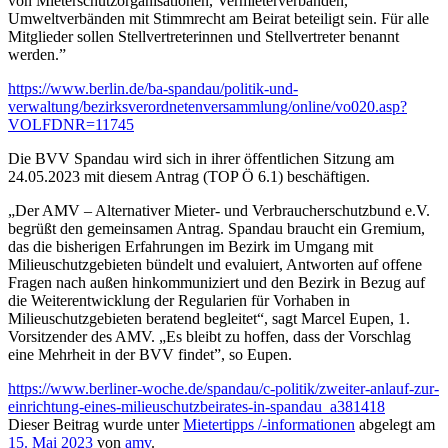
von Mieterschutzorganisationen, Vermieterverbänden,
Umweltverbänden mit Stimmrecht am Beirat beteiligt sein. Für alle
Mitglieder sollen Stellvertreterinnen und Stellvertreter benannt
werden.”
https://www.berlin.de/ba-spandau/politik-und-
verwaltung/bezirksverordnetenversammlung/online/vo020.asp?
VOLFDNR=11745
Die BVV Spandau wird sich in ihrer öffentlichen Sitzung am
24.05.2023 mit diesem Antrag (TOP Ö 6.1) beschäftigen.
„Der AMV – Alternativer Mieter- und Verbraucherschutzbund e.V.
begrüßt den gemeinsamen Antrag. Spandau braucht ein Gremium,
das die bisherigen Erfahrungen im Bezirk im Umgang mit
Milieuschutzgebieten bündelt und evaluiert, Antworten auf offene
Fragen nach außen hinkommuniziert und den Bezirk in Bezug auf
die Weiterentwicklung der Regularien für Vorhaben in
Milieuschutzgebieten beratend begleitet“, sagt Marcel Eupen, 1.
Vorsitzender des AMV. „Es bleibt zu hoffen, dass der Vorschlag
eine Mehrheit in der BVV findet”, so Eupen.
https://www.berliner-woche.de/spandau/c-politik/zweiter-anlauf-zur-
einrichtung-eines-milieuschutzbeirates-in-spandau_a381418
Dieser Beitrag wurde unter
Mietertipps /-informationen
abgelegt am
15. Mai 2023
von
amv
.