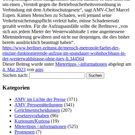
um einen „Verstoß gegen die Betriebssicherheitsverordnung in
Verbindung mit dem Arbeitsschutzgesetz“, sagt AMV-Chef Marcel
Eupen. Kämen Menschen zu Schaden, weil jemand seine
Verkehrssicherungspflicht verletzt habe, müsse Schadenersatz
gezahlt werden. Für die Aufzugsausfälle sollte die Berlinovo „von
sich aus jedem Mieter der Westerwaldstraße 1 eine angemessene
Mietminderung gewähren und nicht nur denjenigen, die dies bisher
bereits ausdrücklich beantragt haben“.
https://www.berliner-zeitung.de/mensch-metropole/faehrt-der-
einzige-funktionierende-aufzug-im-spandauer-wohnhochhaus-in-
der-westerwaldstrasse-ohne-tuev-li.344564
Dieser Beitrag wurde unter
Mietertipps /-informationen
abgelegt am
4. Mai 2023
von
amv
.
Suchen nach:
Kategorien
AMV im Lichte der Presse
(371)
AMV Pressemitteilungen
(341)
Gerichtsentscheidungen
(207)
Gesetzesvorhaben
(96)
Kuriosum/Kuriosa
(19)
Mietertipps /-informationen
(525)
Prognosen
(7)