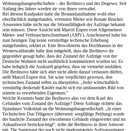
Wohnungsbaugesellschaften – der Berlinovo und der Degewo. Seit
Anfang des Jahres werden sie von ihnen verwaltet.
Bei diesem Kaufpaket habe die Bestandsaufnahme wohl eher
oberflächlich stattgefunden, vermuten Mieter wie Renate Brucker.
Ansonsten hätte nicht nur die Störanfälligkeit der Aufzüge bekannt
sein müssen. Diese Ansicht teilt Marcel Eupen vom Allgemeinen
Mieter- und Verbraucherschutzbund (AMV). Anscheinend habe bis
zum heutigen Tag keine vernünftige technische Erhebung
stattgefunden, erklärt er. Eine Bewohnerin des Hochhauses in der
Westerwaldstraße habe ihm mitgeteilt, dass die Berlinovo ihr
gegenüber gesagt habe, dass der Zustand der Aufzüge von der
Deutsche Wohnen nicht ausführlich kommuniziert worden sei. Es
habe lediglich die Auskunft gegeben, dass sie vermehrt ausfallen.
Die Berlinovo hätte sich aber nicht allein darauf verlassen dürfen,
stellt Marcel Eupen fest. Sie wäre verpflichtet gewesen, den
technischen Zustand selbst zu überprüfen. „Jeder wirtschaftlich
vernünftig denkende Käufer macht sich ein umfassendes Bild von
seinem zu erwerbenden Eigentum.“
Welche Kenntnis hatte die Berlinovo also vor dem Kauf des
Gebäudes vom Zustand der Aufzüge? Diese Anfrage richtete das
Spandauer Volksblatt an die Wohnungsbaugesellschaft. „In einer
Technischen Due Diligence (übersetzt: sorgfältige Prüfung) wurde
der bauliche Zustand der erworbenen Gebäude eingewertet und im
Ankaufswert berücksichtigt“, teilte die Berlinovo in ihrer Antwort
mit. Die Sanierung der noch nicht modernisierten Aufzugsanlagen