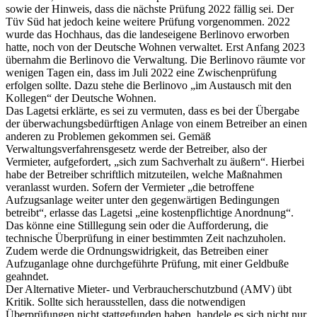
sowie der Hinweis, dass die nächste Prüfung 2022 fällig sei. Der
Tüv Süd hat jedoch keine weitere Prüfung vorgenommen. 2022
wurde das Hochhaus, das die landeseigene Berlinovo erworben
hatte, noch von der Deutsche Wohnen verwaltet. Erst Anfang 2023
übernahm die Berlinovo die Verwaltung. Die Berlinovo räumte vor
wenigen Tagen ein, dass im Juli 2022 eine Zwischenprüfung
erfolgen sollte. Dazu stehe die Berlinovo „im Austausch mit den
Kollegen“ der Deutsche Wohnen.
Das Lagetsi erklärte, es sei zu vermuten, dass es bei der Übergabe
der überwachungsbedürftigen Anlage von einem Betreiber an einen
anderen zu Problemen gekommen sei. Gemäß
Verwaltungsverfahrensgesetz werde der Betreiber, also der
Vermieter, aufgefordert, „sich zum Sachverhalt zu äußern“. Hierbei
habe der Betreiber schriftlich mitzuteilen, welche Maßnahmen
veranlasst wurden. Sofern der Vermieter „die betroffene
Aufzugsanlage weiter unter den gegenwärtigen Bedingungen
betreibt“, erlasse das Lagetsi „eine kostenpflichtige Anordnung“.
Das könne eine Stilllegung sein oder die Aufforderung, die
technische Überprüfung in einer bestimmten Zeit nachzuholen.
Zudem werde die Ordnungswidrigkeit, das Betreiben einer
Aufzuganlage ohne durchgeführte Prüfung, mit einer Geldbuße
geahndet.
Der Alternative Mieter- und Verbraucherschutzbund (AMV) übt
Kritik. Sollte sich herausstellen, dass die notwendigen
Überprüfungen nicht stattgefunden haben, handele es sich nicht nur