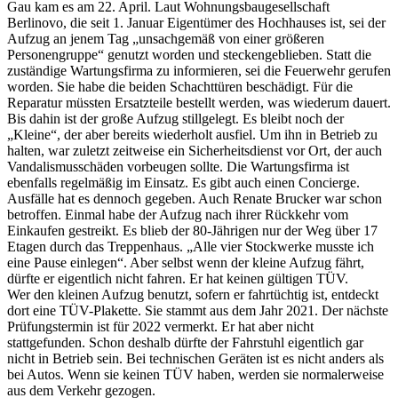
Gau kam es am 22. April. Laut Wohnungsbaugesellschaft
Berlinovo, die seit 1. Januar Eigentümer des Hochhauses ist, sei der
Aufzug an jenem Tag „unsachgemäß von einer größeren
Personengruppe“ genutzt worden und steckengeblieben. Statt die
zuständige Wartungsfirma zu informieren, sei die Feuerwehr gerufen
worden. Sie habe die beiden Schachttüren beschädigt. Für die
Reparatur müssten Ersatzteile bestellt werden, was wiederum dauert.
Bis dahin ist der große Aufzug stillgelegt. Es bleibt noch der
„Kleine“, der aber bereits wiederholt ausfiel. Um ihn in Betrieb zu
halten, war zuletzt zeitweise ein Sicherheitsdienst vor Ort, der auch
Vandalismusschäden vorbeugen sollte. Die Wartungsfirma ist
ebenfalls regelmäßig im Einsatz. Es gibt auch einen Concierge.
Ausfälle hat es dennoch gegeben. Auch Renate Brucker war schon
betroffen. Einmal habe der Aufzug nach ihrer Rückkehr vom
Einkaufen gestreikt. Es blieb der 80-Jährigen nur der Weg über 17
Etagen durch das Treppenhaus. „Alle vier Stockwerke musste ich
eine Pause einlegen“. Aber selbst wenn der kleine Aufzug fährt,
dürfte er eigentlich nicht fahren. Er hat keinen gültigen TÜV.
Wer den kleinen Aufzug benutzt, sofern er fahrtüchtig ist, entdeckt
dort eine TÜV-Plakette. Sie stammt aus dem Jahr 2021. Der nächste
Prüfungstermin ist für 2022 vermerkt. Er hat aber nicht
stattgefunden. Schon deshalb dürfte der Fahrstuhl eigentlich gar
nicht in Betrieb sein. Bei technischen Geräten ist es nicht anders als
bei Autos. Wenn sie keinen TÜV haben, werden sie normalerweise
aus dem Verkehr gezogen.