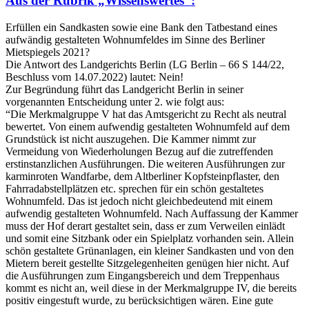
Aus der Rubrik „Wissenswertes”:
Erfüllen ein Sandkasten sowie eine Bank den Tatbestand eines
aufwändig gestalteten Wohnumfeldes im Sinne des Berliner
Mietspiegels 2021?
Die Antwort des Landgerichts Berlin (LG Berlin – 66 S 144/22,
Beschluss vom 14.07.2022) lautet: Nein!
Zur Begründung führt das Landgericht Berlin in seiner
vorgenannten Entscheidung unter 2. wie folgt aus:
“Die Merkmalgruppe V hat das Amtsgericht zu Recht als neutral
bewertet. Von einem aufwendig gestalteten Wohnumfeld auf dem
Grundstück ist nicht auszugehen. Die Kammer nimmt zur
Vermeidung von Wiederholungen Bezug auf die zutreffenden
erstinstanzlichen Ausführungen. Die weiteren Ausführungen zur
karminroten Wandfarbe, dem Altberliner Kopfsteinpflaster, den
Fahrradabstellplätzen etc. sprechen für ein schön gestaltetes
Wohnumfeld. Das ist jedoch nicht gleichbedeutend mit einem
aufwendig gestalteten Wohnumfeld. Nach Auffassung der Kammer
muss der Hof derart gestaltet sein, dass er zum Verweilen einlädt
und somit eine Sitzbank oder ein Spielplatz vorhanden sein. Allein
schön gestaltete Grünanlagen, ein kleiner Sandkasten und von den
Mietern bereit gestellte Sitzgelegenheiten genügen hier nicht. Auf
die Ausführungen zum Eingangsbereich und dem Treppenhaus
kommt es nicht an, weil diese in der Merkmalgruppe IV, die bereits
positiv eingestuft wurde, zu berücksichtigen wären. Eine gute