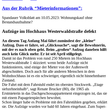
Aus der Rubrik “Mieterinformationen”:
Spandauer Volksblatt am 10.05.2023: Wohnungskauf ohne
Bestandsaufnahme?
Aufzüge im Hochhaus Westerwaldstraße defekt
An diesem Tag Anfang Mai fährt zumindest der „kleine“
Aufzug. Dass er fahre, sei „Glückssache“, sagt die Bewohnerin,
mit der es nach oben geht. Beim „großen“ Aufzug daneben hilft
auch kein Glück mehr. Er ist seit April stillgelegt.
Damit ist das Problem von rund 250 Mietern im Hochhaus
Westerwaldstraße 1 skizziert: wenn beide Aufzüge nicht
funktionieren, sind einige der Mieter von der Außenwelt
abgeschnitten. Doch auch für alle anderen Menschen in dem
Wohnhochhaus ist es ein schwieriger, eigentlich nicht hinnehmbarer
Zustand.
Die Fahrt mit dem Fahrstuhl endet im obersten Stockwerk. „Etage
siebzehneinhalb“, sagt Renate Brucker (80), die 1965 als
Erstmieterin in das Dachgeschossappartement eingezogen ist, das sie
mit einem Papageienpärchen bewohnt.
Schon länger habe es Probleme mit den Fahrstühlen gegeben, erklärt
sie. Die Aufzüge wurden vor bald 60 Jahren eingebaut. Zum Super-