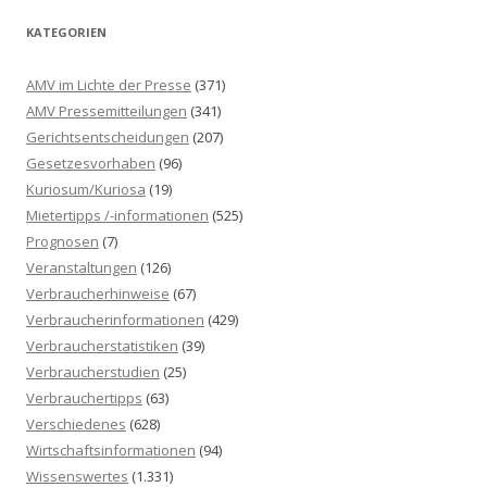
h
KATEGORIEN
e
n
AMV im Lichte der Presse
(371)
n
AMV Pressemitteilungen
(341)
a
Gerichtsentscheidungen
(207)
c
Gesetzesvorhaben
(96)
h
Kuriosum/Kuriosa
(19)
:
Mietertipps /-informationen
(525)
Prognosen
(7)
Veranstaltungen
(126)
Verbraucherhinweise
(67)
Verbraucherinformationen
(429)
Verbraucherstatistiken
(39)
Verbraucherstudien
(25)
Verbrauchertipps
(63)
Verschiedenes
(628)
Wirtschaftsinformationen
(94)
Wissenswertes
(1.331)