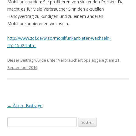
Mobilfunkkunden: Sie profitieren von sinkenden Preisen. Da
macht es für viele Verbraucher Sinn den aktuellen
Handyvertrag zu kündigen und zu einem anderen
Mobilfunkanbieter zu wechseln.
http://www.zdf.de/wiso/mobilfunkanbieter-wechseln-
45215024.html
Dieser Beitrag wurde unter
Verbrauchertipps
abgelegt am
21.
September 2016
.
Beitrags-
←
Ältere Beiträge
Navigation
S
u
c