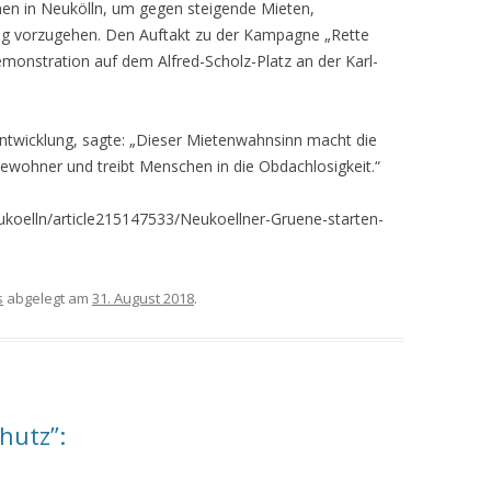
nen in Neukölln, um gegen steigende Mieten,
ng vorzugehen. Den Auftakt zu der Kampagne „Rette
monstration auf dem Alfred-Scholz-Platz an der Karl-
entwicklung, sagte: „Dieser Mietenwahnsinn macht die
ewohner und treibt Menschen in die Obdachlosigkeit.“
koelln/article215147533/Neukoellner-Gruene-starten-
s
abgelegt am
31. August 2018
.
hutz”: