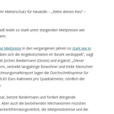
hr Mieterschutz für Neukölln
– „Rette deinen Kiez“ –
dt leidet so stark unter steigenden Mietpreisen wie
ern.
die Mietpreise
in den vergangenen Jahren so
stark wie in
haben sich die Angebotsmieten im Bezirk verdoppelt“, sagt
at Jochen Biedermann (Grüne) und ergänzt: „Dieser
m, vertreibt langjährige Bewohner und treibt Menschen
Wohnungsmarktreport lagen die Durchschnittspreise für
9,83 Euro Kaltmiete pro Quadratmeter, nördlich der
.
mbar, betont Biedermann und fordert dringende
. Aber auch die bestehenden Mechanismen müssten
weckentfremdungsverbot, die Mietpreisbremse und die