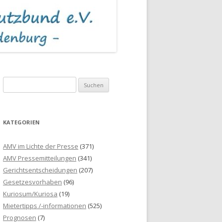
S
u
c
h
KATEGORIEN
e
n
AMV im Lichte der Presse
(371)
n
AMV Pressemitteilungen
(341)
a
Gerichtsentscheidungen
(207)
c
Gesetzesvorhaben
(96)
h
Kuriosum/Kuriosa
(19)
:
Mietertipps /-informationen
(525)
Prognosen
(7)