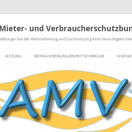
 Mieter- und Verbraucherschutzbun
 Mitbürger bei der Wahrnehmung und Durchsetzung ihrer berechtigten Int
Springe
zum
SATZUNG
BEITRAGSORDNUNG/EINTRITTSFORMULAR
KONTAK
Inhalt
NABRECHNUNGEN
EN
GEN
ARATUREN
 VON