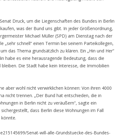
enat Druck, um die Liegenschaften des Bundes in Berlin
u kaufen, was der Bund uns gibt. In jeder Größenordnung,
ürgermeister Michael Müller (SPD) am Dienstag nach der
e „sehr schnell“ einen Termin bei seinem Parteikollegen,
 um das Thema grundsätzlich zu klären. Ein „Hin und Her“
erlin habe es eine herausragende Bedeutung, dass die
 bleiben. Die Stadt habe kein Interesse, die Immobilien
he aber wohl nicht verwirklichen können: Von ihren 4000
ma nicht trennen. „Der Bund hat entschieden, die in
nungen in Berlin nicht zu veräußern“, sagte ein
 sichergestellt, dass Berlin diese Wohnungen im Fall
 könnte.
cle215145699/Senat-will-alle-Grundstuecke-des-Bundes-