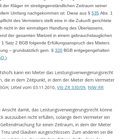
l der Kläger im streitgegenständlichen Zeitraum seiner
 vollem Umfang nachgekommen ist. Diese aus §
535
Abs. 1
licht des Vermieters stellt eine in die Zukunft gerichtete
ich nicht in der einmaligen Handlung des Überlassens,
end der gesamten Mietzeit in einem gebrauchstauglichen
 1 Satz 2 BGB folgende Erfüllungsanspruch des Mieters
ung – grundsätzlich gem. §
320
BGB entgegengehalten
aO.
).
tshofs kann ein Mieter das Leistungsverweigerungsrecht
, die in dem Zeitpunkt, in dem der Mieter dem Vermieter
.: BGH, Urteil vom 03.11.2010,
VIII ZR 330/09
,
NJW-RR
 Ansicht damit, das Leistungsverweigerungsrecht könne
ck auszuüben nicht erfüllen, solange dem Vermieter ein
e Geltendmachung für einen Zeitraum, in dem der Mieter
h Treu und Glauben ausgeschlossen. Zum anderen sei die