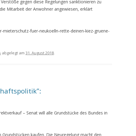
Verstöße gegen diese Regelungen sanktionieren zu
die Mitarbeit der Anwohner angewiesen, erklärt
r-mieterschutz-fuer-neukoelln-rette-deinen-kiez-gruene-
s
abgelegt am
31. August 2018
.
haftspolitik”:
rektverkauf
– Senat will alle Grundstücke des Bundes in
von Grundstücken kaufen. Die Neuregelung macht den