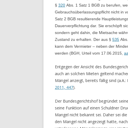
§
320
Abs. 1 Satz 1 BGB zu berufen, wei
Gebrauchsüberlassungspflicht nicht in
Satz 2 BGB resultierende Hauptleistungspf
Dauerverpflichtung dar. Sie erschöpft s
sondern geht dahin, die Mietsache währ
Zustand zu erhalten. Der aus §
535
Abs.
kann dem Vermieter – neben der Minder
werden (BGH, Urteil vom 17.06.2015,
a
Entgegen der Ansicht des Bundesgerich
auch an solchen Mieten geltend machen
Mängel anzeigt, bereits fällig sind (a.A
2011, 447
).
Der Bundesgerichtshof begründet seine
seine Funktion auf einen Schuldner Dru
Mangel nicht bekannt sei. Daher sei di
den Mangel nicht angezeigt hatte, nac