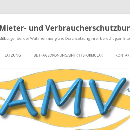
 Mieter- und Verbraucherschutzbun
 Mitbürger bei der Wahrnehmung und Durchsetzung ihrer berechtigten Int
Springe
zum
SATZUNG
BEITRAGSORDNUNG/EINTRITTSFORMULAR
KONTAK
Inhalt
NABRECHNUNGEN
EN
GEN
ARATUREN
 VON