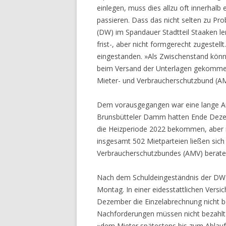
einlegen, muss dies allzu oft innerhal
passieren. Dass das nicht selten zu Pr
(DW) im Spandauer Stadtteil Staaken le
frist-, aber nicht formgerecht zugestel
eingestanden. »Als Zwischenstand könne
beim Versand der Unterlagen gekommen 
Mieter- und Verbraucherschutzbund (A
Dem vorausgegangen war eine lange Au
Brunsbütteler Damm hatten Ende Deze
die Heizperiode 2022 bekommen, aber n
insgesamt 502 Mietparteien ließen sich
Verbraucherschutzbundes (AMV) berate
Nach dem Schuldeingeständnis der DW 
Montag. In einer eidesstattlichen Vers
Dezember die Einzelabrechnung nicht b
Nachforderungen müssen nicht bezahlt 
»dem Mieter spätestens bis zum Ablau