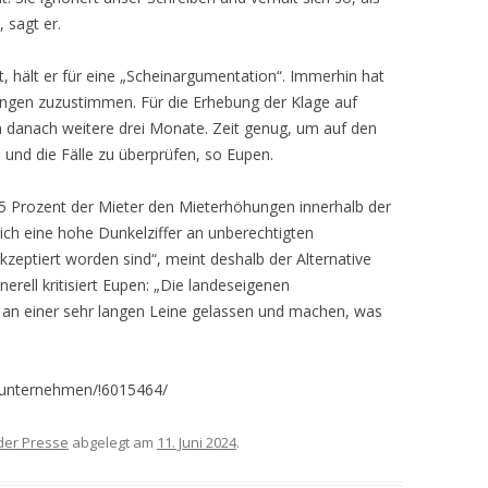
, sagt er.
st, hält er für eine „Scheinargumentation“. Immerhin hat
angen zuzustimmen. Für die Erhebung der Klage auf
anach weitere drei Monate. Zeit genug, um auf den
 und die Fälle zu überprüfen, so Eupen.
95 Prozent der Mieter den Mieterhöhungen innerhalb der
lich eine hohe Dunkelziffer an unberechtigten
zeptiert worden sind“, meint deshalb der Alternative
rell kritisiert Eupen: „Die landeseigenen
n einer sehr langen Leine gelassen und machen, was
sunternehmen/!6015464/
der Presse
abgelegt am
11. Juni 2024
.