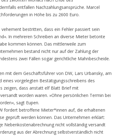
dernfalls entfallen Nachzahlungsansprüche. Marcel
hforderungen in Höhe bis zu 2600 Euro.
ehement bestritten, dass ein Fehler passiert sein
nd«. In mehreren Schreiben an diverse Mieter betonte
 habe kommen können. Das mittlerweile zum
ernehmen bestand nicht nur auf der Zahlung der
ndestens zwei Fällen sogar gerichtliche Mahnbescheide.
pen mit dem Geschäftsführer von DW, Lars Urbansky, am
d eines vorgelegten Bestätigungsschreibens des
zeigen, dass anstatt elf Blatt Brief mit
 versandt worden waren. »Ohne persönlichen Termin bei
rden«, sagt Eupen.
 DW fordert betroffene Mieter*innen auf, die erhaltenen
ese geprüft werden können. Das Unternehmen erklärt:
ilige Nebenkostenabrechnung nicht vollständig versandt
rderung aus der Abrechnung selbstverständlich nicht