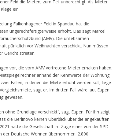
er Feld die Mieten, zum Teil unberechtigt. Als Mieter
Klage ein.
edlung Falkenhagener Feld in Spandau hat die
eten ungerechtfertigterweise erhöht. Das sagt Marcel
erbraucherschutzbund (AMV). Die unliebsamen
haft pünktlich vor Weihnachten verschickt. Nun müssen
or Gericht streiten.
ngen vor, die vom AMV vertretene Mieter erhalten haben.
 Mietspiegelrechner anhand der Kennwerte der Wohnung
zwei Fällen, in denen die Miete erhöht werden soll, liege
Vergleichsmiete, sagt er. Im dritten Fall wäre laut Eupen
sig gewesen.
 ohne Grundlage verschickt“, sagt Eupen. Für ihn zeigt
ss die Berlinovo keinen Überblick über die angekauften
2021 hatte die Gesellschaft im Zuge eines von der SPD
on der Deutsche Wohnen übernommen. 2.800