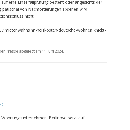
auf eine Einzelfallprüfung besteht oder angesichts der
g pauschal von Nachforderungen absehen wird,
ionsschluss nicht.
2867.mietenwahnsinn-heizkosten-deutsche-wohnen-knickt-
der Presse
abgelegt am
11. Juni 2024
.
e:
ne Wohnungsunternehmen: Berlinovo setzt auf