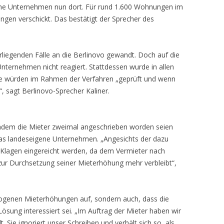
ene Unternehmen nun dort. Für rund 1.600 Wohnungen im
gen verschickt. Das bestätigt der Sprecher des
rliegenden Fälle an die Berlinovo gewandt. Doch auf die
nternehmen nicht reagiert. Stattdessen wurde in allen
älle würden im Rahmen der Verfahren „geprüft und wenn
t“, sagt Berlinovo-Sprecher Kaliner.
hdem die Mieter zweimal angeschrieben worden seien
das landeseigene Unternehmen. „Angesichts der dazu
e Klagen eingereicht werden, da dem Vermieter nach
 zur Durchsetzung seiner Mieterhöhung mehr verbleibt“,
zogenen Mieterhöhungen auf, sondern auch, dass die
Lösung interessiert sei. „Im Auftrag der Mieter haben wir
. Sie ignoriert unser Schreiben und verhält sich so, als