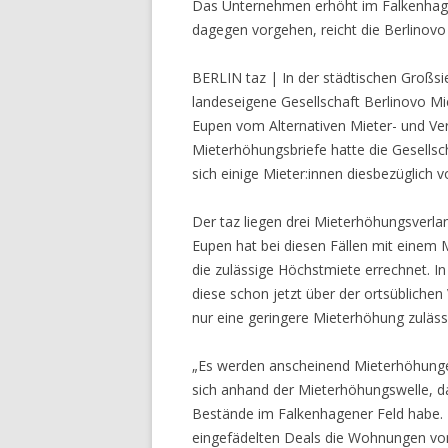
Das Unternehmen erhöht im Falkenhagen
dagegen vorgehen, reicht die Berlinovo 
BERLIN taz | In der städtischen Großsi
landeseigene Gesellschaft Berlinovo Mi
Eupen vom Alternativen Mieter- und V
Mieterhöhungsbriefe hatte die Gesellsc
sich einige Mie­te­r:in­nen diesbezüglich v
Der taz liegen drei Mieterhöhungsverla
Eupen hat bei diesen Fällen mit einem
die zulässige Höchstmiete errechnet. In 
diese schon jetzt über der ortsüblichen 
nur eine geringere Mieterhöhung zuläs
„Es werden anscheinend Mieterhöhungen
sich anhand der Mieterhöhungswelle, da
Bestände im Falkenhagener Feld habe. 
eingefädelten Deals die Wohnungen v