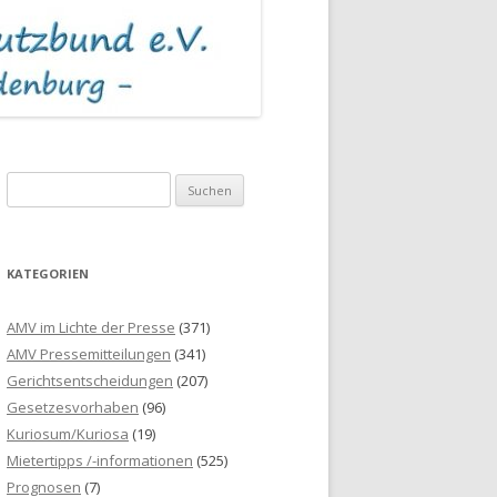
S
u
c
h
KATEGORIEN
e
n
AMV im Lichte der Presse
(371)
n
AMV Pressemitteilungen
(341)
a
Gerichtsentscheidungen
(207)
c
Gesetzesvorhaben
(96)
h
Kuriosum/Kuriosa
(19)
:
Mietertipps /-informationen
(525)
Prognosen
(7)