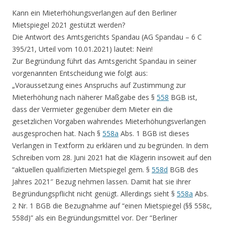
Kann ein Mieterhöhungsverlangen auf den Berliner
Mietspiegel 2021 gestützt werden?
Die Antwort des Amtsgerichts Spandau (AG Spandau – 6 C
395/21, Urteil vom 10.01.2021) lautet: Nein!
Zur Begründung führt das Amtsgericht Spandau in seiner
vorgenannten Entscheidung wie folgt aus:
„Voraussetzung eines Anspruchs auf Zustimmung zur
Mieterhöhung nach näherer Maßgabe des §
558
BGB ist,
dass der Vermieter gegenüber dem Mieter ein die
gesetzlichen Vorgaben wahrendes Mieterhöhungsverlangen
ausgesprochen hat. Nach §
558a
Abs. 1 BGB ist dieses
Verlangen in Textform zu erklären und zu begründen. In dem
Schreiben vom 28. Juni 2021 hat die Klägerin insoweit auf den
“aktuellen qualifizierten Mietspiegel gem. §
558d
BGB des
Jahres 2021″ Bezug nehmen lassen. Damit hat sie ihrer
Begründungspflicht nicht genügt. Allerdings sieht §
558a
Abs.
2 Nr. 1 BGB die Bezugnahme auf “einen Mietspiegel (§§ 558c,
558d)” als ein Begründungsmittel vor. Der “Berliner