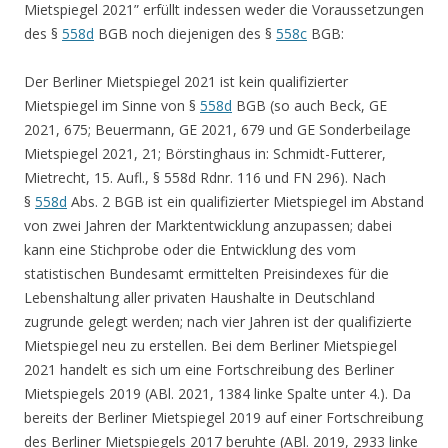
Mietspiegel 2021” erfüllt indessen weder die Voraussetzungen
des §
558d
BGB noch diejenigen des §
558c
BGB:
Der Berliner Mietspiegel 2021 ist kein qualifizierter
Mietspiegel im Sinne von §
558d
BGB (so auch Beck, GE
2021, 675; Beuermann, GE 2021, 679 und GE Sonderbeilage
Mietspiegel 2021, 21; Börstinghaus in: Schmidt-Futterer,
Mietrecht, 15. Aufl., § 558d Rdnr. 116 und FN 296). Nach
§
558d
Abs. 2 BGB ist ein qualifizierter Mietspiegel im Abstand
von zwei Jahren der Marktentwicklung anzupassen; dabei
kann eine Stichprobe oder die Entwicklung des vom
statistischen Bundesamt ermittelten Preisindexes für die
Lebenshaltung aller privaten Haushalte in Deutschland
zugrunde gelegt werden; nach vier Jahren ist der qualifizierte
Mietspiegel neu zu erstellen. Bei dem Berliner Mietspiegel
2021 handelt es sich um eine Fortschreibung des Berliner
Mietspiegels 2019 (ABl. 2021, 1384 linke Spalte unter 4.). Da
bereits der Berliner Mietspiegel 2019 auf einer Fortschreibung
des Berliner Mietspiegels 2017 beruhte (ABl. 2019, 2933 linke