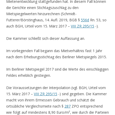
Mietenentwicklung stattgefunden hat. In diesem Fall können
die Gerichte einen Stichtagszuschlag zu den
Mietspiegelwerten hinzurechnen (Schmidt-
Futterer/Börstinghaus, 14. Aufl. 2019, BGB §
556d
Rn. 53, so
auch BGH, Urteil vom 15. März 2017 –
VIII ZR 295/15
-).
Die Kammer schließt sich dieser Auffassung an.
Im vorliegenden Fall begann das Mietverhältnis fast 1 Jahr
nach dem Erhebungsstichtag des Berliner Mietspiegels 2015.
Im Berliner Mietspiegel 2017 sind die Werte des einschlägigen
Feldes erheblich gestiegen.
Die Voraussetzungen der Interpolation (vgl. BGH, Urteil vom
15. März 2017 –
VIII ZR 295/15
-) sind gegeben. Die Kammer
macht von ihrem Ermessen Gebrauch und schätzt die
ortsübliche Vergleichsmiete nach §
287
ZPO entsprechend
wie folgt auf mindestens 8,90 Euro/m², wie durch die Parteien