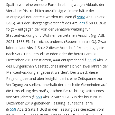
Spalte) war eine erneute Fortschreibung wegen Ablaufs der
Vierjahresfrist rechtlich unzulässig; vielmehr hätte der
Mietspiegel neu erstellt werden müssen (§
558a
Abs. 2 Satz 3
BGB). Aus der Übergangsvorschrift des Art.
229
§ 50 EGBGB
folgt – entgegen der von der Senatsverwaltung für
Stadtentwicklung und Wohnen vertretenen Ansicht (vgl. ABl.
2021, 1383 FN 1) – nichts anderes (Beuermann a.a.O.). Zwar
können laut Abs. 1 Satz 2 dieser Vorschrift “Mietspiegel, die
nach Satz 1 neu erstellt wurden oder die bereits am 31.
Dezember 2019 existierten, ### entsprechend §
558d
Abs. 2
des Bürgerlichen Gesetzbuches innerhalb von zwei Jahren der
Marktentwicklung angepasst werden”. Der Zweck dieser
Regelung bestand aber lediglich darin, eine Zeitspanne zur
Verfügung zu stellen, innerhalb derer sich die Gemeinden auf
die Umstellung des maßgeblichen Betrachtungszeitraumes
von vier Jahren (§
558
Abs. 2 Satz 1 BGB in der bis zum 31.
Dezember 2019 geltenden Fassung) auf sechs Jahre
(§
558
Abs. 2 Satz 1 BGB in der Fassung des Gesetzes vom