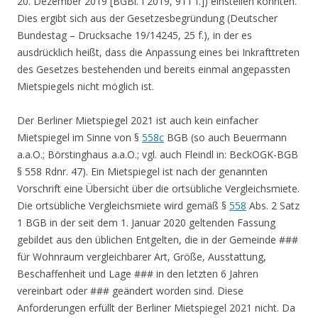
20. Dezember 2019 [BGBl. I 2019, 911 f.]) einstellen konnten.
Dies ergibt sich aus der Gesetzesbegründung (Deutscher
Bundestag – Drucksache 19/14245, 25 f.), in der es
ausdrücklich heißt, dass die Anpassung eines bei Inkrafttreten
des Gesetzes bestehenden und bereits einmal angepassten
Mietspiegels nicht möglich ist.
Der Berliner Mietspiegel 2021 ist auch kein einfacher
Mietspiegel im Sinne von §
558c
BGB (so auch Beuermann
a.a.O.; Börstinghaus a.a.O.; vgl. auch Fleindl in: BeckOGK-BGB
§ 558 Rdnr. 47). Ein Mietspiegel ist nach der genannten
Vorschrift eine Übersicht über die ortsübliche Vergleichsmiete.
Die ortsübliche Vergleichsmiete wird gemäß §
558
Abs. 2 Satz
1 BGB in der seit dem 1. Januar 2020 geltenden Fassung
gebildet aus den üblichen Entgelten, die in der Gemeinde ###
für Wohnraum vergleichbarer Art, Größe, Ausstattung,
Beschaffenheit und Lage ### in den letzten 6 Jahren
vereinbart oder ### geändert worden sind. Diese
Anforderungen erfüllt der Berliner Mietspiegel 2021 nicht. Da