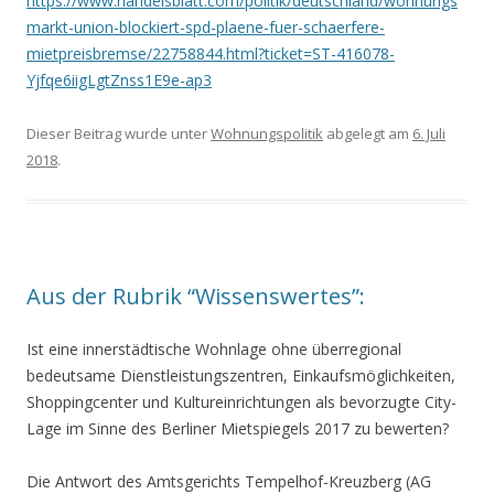
https://www.handelsblatt.com/politik/deutschland/wohnungs
markt-union-blockiert-spd-plaene-fuer-schaerfere-
mietpreisbremse/22758844.html?ticket=ST-416078-
Yjfqe6iigLgtZnss1E9e-ap3
Dieser Beitrag wurde unter
Wohnungspolitik
abgelegt am
6. Juli
2018
.
Aus der Rubrik “Wissenswertes”:
Ist eine innerstädtische Wohnlage ohne überregional
bedeutsame Dienstleistungszentren, Einkaufsmöglichkeiten,
Shoppingcenter und Kultureinrichtungen als bevorzugte City-
Lage im Sinne des Berliner Mietspiegels 2017 zu bewerten?
Die Antwort des Amtsgerichts Tempelhof-Kreuzberg (AG