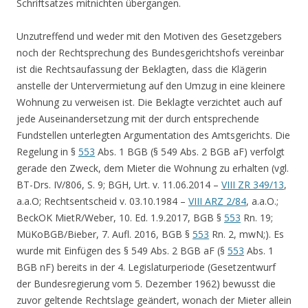
Schriftsatzes mitnichten übergangen.
Unzutreffend und weder mit den Motiven des Gesetzgebers
noch der Rechtsprechung des Bundesgerichtshofs vereinbar
ist die Rechtsaufassung der Beklagten, dass die Klägerin
anstelle der Untervermietung auf den Umzug in eine kleinere
Wohnung zu verweisen ist. Die Beklagte verzichtet auch auf
jede Auseinandersetzung mit der durch entsprechende
Fundstellen unterlegten Argumentation des Amtsgerichts. Die
Regelung in §
553
Abs. 1 BGB (§ 549 Abs. 2 BGB aF) verfolgt
gerade den Zweck, dem Mieter die Wohnung zu erhalten (vgl.
BT-Drs. IV/806, S. 9; BGH, Urt. v. 11.06.2014 –
VIII ZR 349/13
,
a.a.O; Rechtsentscheid v. 03.10.1984 –
VIII ARZ 2/84
, a.a.O.;
BeckOK MietR/Weber, 10. Ed. 1.9.2017, BGB §
553
Rn. 19;
MüKoBGB/Bieber, 7. Aufl. 2016, BGB §
553
Rn. 2, mwN;). Es
wurde mit Einfügen des § 549 Abs. 2 BGB aF (§
553
Abs. 1
BGB nF) bereits in der 4. Legislaturperiode (Gesetzentwurf
der Bundesregierung vom 5. Dezember 1962) bewusst die
zuvor geltende Rechtslage geändert, wonach der Mieter allein