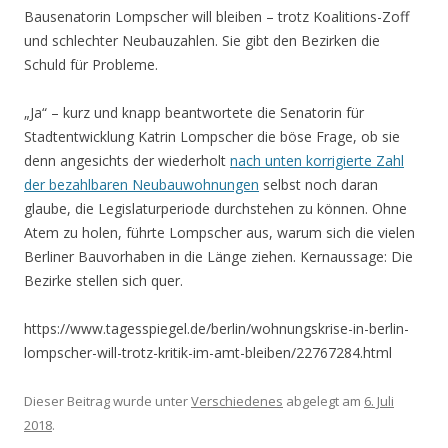
Bausenatorin Lompscher will bleiben – trotz Koalitions-Zoff
und schlechter Neubauzahlen. Sie gibt den Bezirken die
Schuld für Probleme.
„Ja“ – kurz und knapp beantwortete die Senatorin für
Stadtentwicklung Katrin Lompscher die böse Frage, ob sie
denn angesichts der wiederholt
nach unten korrigierte Zahl
der bezahlbaren Neubauwohnungen
selbst noch daran
glaube, die Legislaturperiode durchstehen zu können. Ohne
Atem zu holen, führte Lompscher aus, warum sich die vielen
Berliner Bauvorhaben in die Länge ziehen. Kernaussage: Die
Bezirke stellen sich quer.
https://www.tagesspiegel.de/berlin/wohnungskrise-in-berlin-
lompscher-will-trotz-kritik-im-amt-bleiben/22767284.html
Dieser Beitrag wurde unter
Verschiedenes
abgelegt am
6. Juli
2018
.