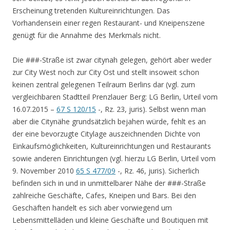
Erscheinung tretenden Kultureinrichtungen. Das
Vorhandensein einer regen Restaurant- und Kneipenszene
genügt für die Annahme des Merkmals nicht.
Die ###-Straße ist zwar citynah gelegen, gehört aber weder
zur City West noch zur City Ost und stellt insoweit schon
keinen zentral gelegenen Teilraum Berlins dar (vgl. zum
vergleichbaren Stadtteil Prenzlauer Berg: LG Berlin, Urteil vom
16.07.2015 –
67 S 120/15
-, Rz. 23, juris). Selbst wenn man
aber die Citynähe grundsätzlich bejahen würde, fehlt es an
der eine bevorzugte Citylage auszeichnenden Dichte von
Einkaufsmöglichkeiten, Kultureinrichtungen und Restaurants
sowie anderen Einrichtungen (vgl. hierzu LG Berlin, Urteil vom
9. November 2010
65 S 477/09
-, Rz. 46, juris). Sicherlich
befinden sich in und in unmittelbarer Nähe der ###-Straße
zahlreiche Geschäfte, Cafes, Kneipen und Bars. Bei den
Geschäften handelt es sich aber vorwiegend um
Lebensmittelläden und kleine Geschäfte und Boutiquen mit