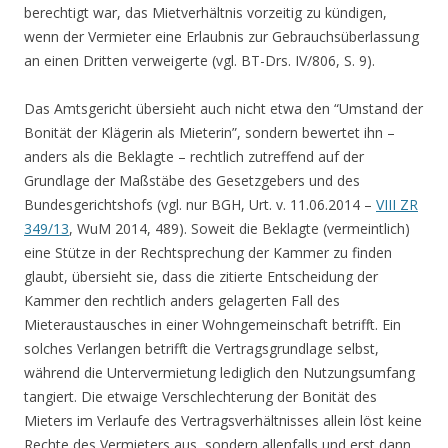
berechtigt war, das Mietverhältnis vorzeitig zu kündigen,
wenn der Vermieter eine Erlaubnis zur Gebrauchsüberlassung
an einen Dritten verweigerte (vgl. BT-Drs. IV/806, S. 9).
Das Amtsgericht übersieht auch nicht etwa den “Umstand der
Bonität der Klägerin als Mieterin”, sondern bewertet ihn –
anders als die Beklagte – rechtlich zutreffend auf der
Grundlage der Maßstäbe des Gesetzgebers und des
Bundesgerichtshofs (vgl. nur BGH, Urt. v. 11.06.2014 –
VIII ZR
349/13
, WuM 2014, 489). Soweit die Beklagte (vermeintlich)
eine Stütze in der Rechtsprechung der Kammer zu finden
glaubt, übersieht sie, dass die zitierte Entscheidung der
Kammer den rechtlich anders gelagerten Fall des
Mieteraustausches in einer Wohngemeinschaft betrifft. Ein
solches Verlangen betrifft die Vertragsgrundlage selbst,
während die Untervermietung lediglich den Nutzungsumfang
tangiert. Die etwaige Verschlechterung der Bonität des
Mieters im Verlaufe des Vertragsverhältnisses allein löst keine
Rechte des Vermieters aus, sondern allenfalls und erst dann,