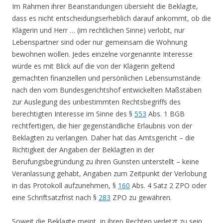
Im Rahmen ihrer Beanstandungen übersieht die Beklagte,
dass es nicht entscheidungserheblich darauf ankommt, ob die
Klägerin und Herr … (im rechtlichen Sinne) verlobt, nur
Lebenspartner sind oder nur gemeinsam die Wohnung
bewohnen wollen. Jedes einzelne vorgenannte Interesse
würde es mit Blick auf die von der Klägerin geltend
gemachten finanziellen und persönlichen Lebensumstände
nach den vom Bundesgerichtshof entwickelten Maßstäben
zur Auslegung des unbestimmten Rechtsbegriffs des
berechtigten Interesse im Sinne des §
553
Abs. 1 BGB
rechtfertigen, die hier gegenständliche Erlaubnis von der
Beklagten zu verlangen. Daher hat das Amtsgericht – die
Richtigkeit der Angaben der Beklagten in der
Berufungsbegründung zu ihren Gunsten unterstellt – keine
Veranlassung gehabt, Angaben zum Zeitpunkt der Verlobung
in das Protokoll aufzunehmen, §
160
Abs. 4 Satz 2 ZPO oder
eine Schriftsatzfrist nach §
283
ZPO zu gewähren.
Soweit die Beklagte meint, in ihren Rechten verletzt zu sein,