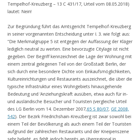
Tempelhof-Kreuzberg – 13 C 431/17, Urteil vom 08.05.2018)
lautet: Nein!
Zur Begründung führt das Amtsgericht Tempelhof-Kreuzberg
in seiner vorgenannten Entscheidung unter I. 3. wie folgt aus:
“Die Merkmalgruppe 5 ist entgegen der Auffassung der Kläger
lediglich neutral zu werten. Eine bevorzugte Citylage ist nicht
gegeben. Der Begriff kennzeichnet die Lage der Wohnung mit
einem zentral gelegenen Teil von der Großstadt Berlin, der
sich durch eine besondere Dichte von Einkaufsmöglichkeiten,
Kultureinrichtungen und Restaurants auszeichnet, die über die
typische Infrastruktur eines Wohngebiets hinausgehende
Bedeutung und ‘Anziehungskraft ausüben, etwa auch für in-
und ausländische Besucher und Touristen (vergleiche Urteil
des LG Berlin vom 14. Dezember 2007,
65 S 80/07
,
GE 2008,
542
). Der Bezirk Friedrichshain-Kreuzberg ist zwar sowohl bei
einem Teil der Bevölkerung als auch einem Teil der Touristen
aufgrund der zahlreichen Restaurants und der Kneipenszene
sehr beliebt, es fehlt jedoch bereits an überregional in