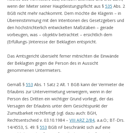
wenn der Mieter seiner Hauptleistungspflicht aus §
535
Abs. 2
BGB nicht mehr nachkommt. Dem möchte die Klägerin – in
Übereinstimmung mit den Intentionen des Gesetzgebers und
den höchstrichterlich entwickelten Maßstäben – gerade
vorbeugen, was – objektiv betrachtet – ersichtlich dem
(Erfüllungs-)Interesse der Beklagten entspricht.
Das Amtsgericht übersieht ferner mitnichten die Einwände
der Beklagten gegen die Person des in Aussicht
genommenen Untermieters.
Gemäß §
553
Abs. 1 Satz 2 Alt. 1 BGB kann der Vermieter die
Erlaubnis zur Untervermietung verweigern, wenn in der
Person des Dritten ein wichtiger Grund vorliegt, der das
Versagen der Erlaubnis unter dem Gesichtspunkt der
Zumutbarkeit rechtfertigt (vgl. dazu auch: BGH,
Rechtsentscheid v. 03.10.1984 –
VIII ARZ 2/84
, a.a.O.; BT-Drs.
14/4553, S. 49: §
553
BGB nF beschränkt sich auf eine