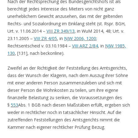
Nach der Rechtsprechung des Bundesgerichtshofs ist als
berechtigt jedes Interesse des Mieters von nicht ganz
unerheblichem Gewicht anzusehen, das mit der geltenden
Rechts- und Sozialordnung im Einklang steht (st. Rspr. BGH,
Urt. v. 11.06.2014 –
VIII ZR 349/13
, in WuM 2014, 48; Urt. v.
23.11.2005 –
VIII ZR 4/05
, in
NJW 2006, 1200
;
Rechtsentscheid v. 03.10.1984 –
VIII ARZ 2/84
, in
NJW 1985,
130
, [131], nach beckonline).
Zweifel an der Richtigkeit der Feststellung des Amtsgerichts,
dass der Wunsch der Klägerin, nach dem Auszug ihrer Söhne
mit einer anderen Person zusammenzuleben und sich mit
dieser Person die Wohnkosten zu teilen, um ihre eigene
finanzielle Belastung zu senken, die Voraussetzungen des
§
553
Abs. 1 BGB nach diesen Maßstäben erfüllt, ergeben sich
weder in rechtlicher noch in tatsächlicher Hinsicht. Auf die
zutreffenden Feststellungen des Amtsgerichts nimmt die
Kammer nach eigener rechtlicher Prüfung Bezug.