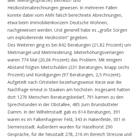
aller Mietergespräche) Betriebs- und
Heizkostenabrechnungen gewesen. In mehreren Fällen
konnte dabei vom AMV falsch berechnete Abrechnungen,
etwa beim Immobilienkonzern Deutsche Wohnen,
nachgewiesen werden. Und generell habe es „große Sorgen
um explodierende Heizkosten“ gegeben.
Des Weiteren ging es bei 842 Beratungen (21,82 Prozent) um
Mietmangel und Mietminderung. Mieterhöhungsverlangen
waren 774 Mal (20,06 Prozent) das Problem. Mit einigem
Abstand folgten Mietschulden (231 Beratungen, knapp sechs
Prozent) und Kündigungen (97 Beratungen, 2,5 Prozent).
Aufgeteilt nach Ortsteilen beziehungsweise Kieze war die
Nachfrage erneut in Staaken am höchsten. Insgesamt hatten
dort 1276 Menschen Beratungsbedarf, 791 kamen zu den
Sprechstunden in der Obstallee, 485 zum Brunsbütteler
Damm. In der Wilhelmstadt gab es 614 Beratungen, 391
waren es im Falkenhagener Feld, 343 in Hakenfelde, 301 in
Siemensstadt. Außerdem wurden für Haselhorst 290
Gespräche, für die Neustadt 278, 216 im Bereich Stresow und