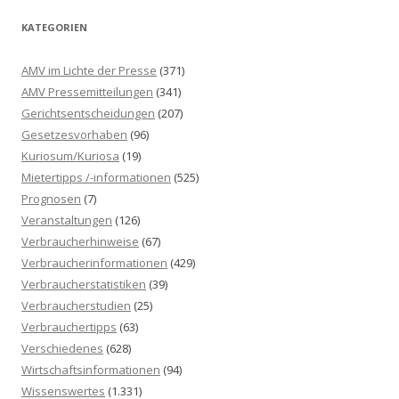
h
KATEGORIEN
e
n
AMV im Lichte der Presse
(371)
n
AMV Pressemitteilungen
(341)
a
Gerichtsentscheidungen
(207)
c
Gesetzesvorhaben
(96)
h
Kuriosum/Kuriosa
(19)
:
Mietertipps /-informationen
(525)
Prognosen
(7)
Veranstaltungen
(126)
Verbraucherhinweise
(67)
Verbraucherinformationen
(429)
Verbraucherstatistiken
(39)
Verbraucherstudien
(25)
Verbrauchertipps
(63)
Verschiedenes
(628)
Wirtschaftsinformationen
(94)
Wissenswertes
(1.331)