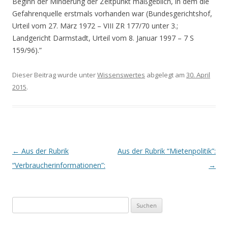
Beginn der Minderung der Zeitpunkt maßgeblich, in dem die
Gefahrenquelle erstmals vorhanden war (Bundesgerichtshof,
Urteil vom 27. März 1972 – VIII ZR 177/70 unter 3.;
Landgericht Darmstadt, Urteil vom 8. Januar 1997 – 7 S
159/96).”
Dieser Beitrag wurde unter
Wissenswertes
abgelegt am
30. April
2015
.
Beitrags-
←
Aus der Rubrik
Aus der Rubrik “Mietenpolitik”:
Navigation
“Verbraucherinformationen”:
→
S
u
c