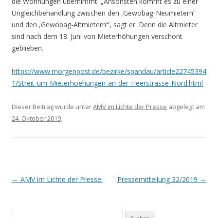
die Wohnungen übernimmt. „Ansonsten kommt es zu einer
Ungleichbehandlung zwischen den ,Gewobag-Neumietern’
und den ,Gewobag-Altmietern’“, sagt er. Denn die Altmieter
sind nach dem 18. Juni von Mieterhöhungen verschont
geblieben.
https://www.morgenpost.de/bezirke/spandau/article22745394
1/Streit-um-Mieterhoehungen-an-der-Heerstrasse-Nord.html
Dieser Beitrag wurde unter
AMV im Lichte der Presse
abgelegt am
24. Oktober 2019
.
Beitrags-
←
AMV im Lichte der Presse:
Pressemitteilung 32/2019
→
Navigation
S