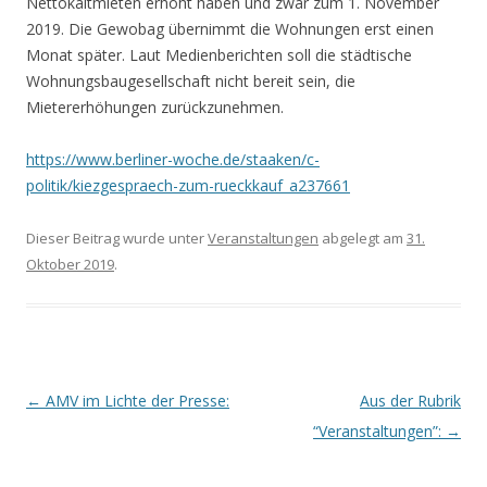
Nettokaltmieten erhöht haben und zwar zum 1. November
2019. Die Gewobag übernimmt die Wohnungen erst einen
Monat später. Laut Medienberichten soll die städtische
Wohnungsbaugesellschaft nicht bereit sein, die
Mietererhöhungen zurückzunehmen.
https://www.berliner-woche.de/staaken/c-
politik/kiezgespraech-zum-rueckkauf_a237661
Dieser Beitrag wurde unter
Veranstaltungen
abgelegt am
31.
Oktober 2019
.
Beitrags-
←
AMV im Lichte der Presse:
Aus der Rubrik
Navigation
“Veranstaltungen”:
→