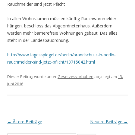
Rauchmelder sind jetzt Pflicht
In allen Wohnräumen müssen künftig Rauchwarnmelder
hängen, beschloss das Abgeordnetenhaus. Außerdem
werden mehr barrierefreie Wohnungen gebaut. Das alles
steht in der Landesbauordnung.
http://www.tagesspiegel.de/berlin/brandschutz-in-berlin-
rauchmelder-sind-jetzt-pflicht/13715042.html
Dieser Beitrag wurde unter
Gesetzesvorhaben
abgelegt am
13.
Juni 2016
.
Beitrags-
←
Ältere Beiträge
Neuere Beiträge
→
Navigation