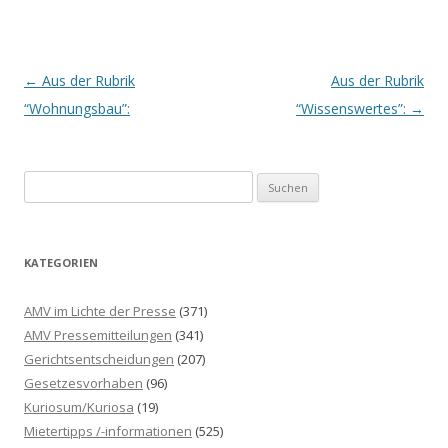
Beitrags-
←
Aus der Rubrik
Aus der Rubrik
Navigation
“Wohnungsbau”:
“Wissenswertes”:
→
S
u
c
h
KATEGORIEN
e
n
AMV im Lichte der Presse
(371)
n
AMV Pressemitteilungen
(341)
a
Gerichtsentscheidungen
(207)
c
Gesetzesvorhaben
(96)
h
Kuriosum/Kuriosa
(19)
:
Mietertipps /-informationen
(525)