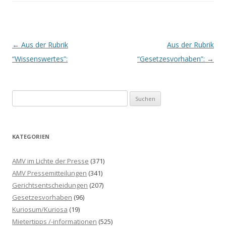
Beitrags-
←
Aus der Rubrik
Aus der Rubrik
Navigation
“Wissenswertes”:
“Gesetzesvorhaben”:
→
S
u
c
h
KATEGORIEN
e
n
AMV im Lichte der Presse
(371)
n
AMV Pressemitteilungen
(341)
a
Gerichtsentscheidungen
(207)
c
Gesetzesvorhaben
(96)
h
Kuriosum/Kuriosa
(19)
:
Mietertipps /-informationen
(525)