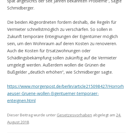
spät angesichts der seit Jahren bekannten Probleme“, sagte
Schmidberger.
Die beiden Abgeordneten fordern deshalb, die Regeln für
Vermieter schnellstmöglich zu verschärfen. So sollen in
Zukunft temporäre Enteignungen der Eigentümer möglich
sein, um den Wohnraum auf deren Kosten zu renovieren.
Auch die Kosten für Ersatzwohnungen oder
Schädlingsbekämpfung sollen zukünftig auf die Vermieter
umgelegt werden. Außerdem wollen die Grünen die
Bußgelder „deutlich erhöhen“, wie Schmidberger sagte.
https://www.morgenpost.de/berlin/article215098427/Horrorh
aeuser-Gruene-wollen-Eigentuemer-temporaer-
enteignen.html
Dieser Beitrag wurde unter
Gesetzesvorhaben
abgelegt am
24.
August 2018
.