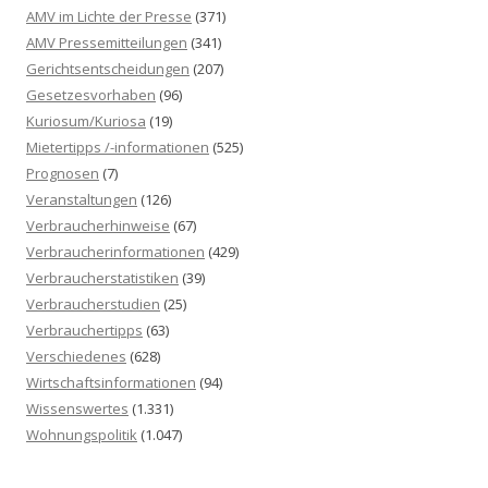
n
AMV im Lichte der Presse
(371)
n
AMV Pressemitteilungen
(341)
a
Gerichtsentscheidungen
(207)
c
Gesetzesvorhaben
(96)
h
Kuriosum/Kuriosa
(19)
:
Mietertipps /-informationen
(525)
Prognosen
(7)
Veranstaltungen
(126)
Verbraucherhinweise
(67)
Verbraucherinformationen
(429)
Verbraucherstatistiken
(39)
Verbraucherstudien
(25)
Verbrauchertipps
(63)
Verschiedenes
(628)
Wirtschaftsinformationen
(94)
Wissenswertes
(1.331)
Wohnungspolitik
(1.047)