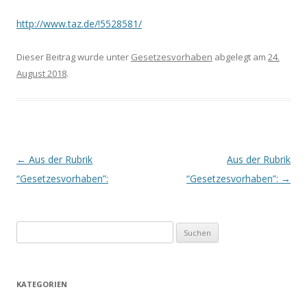
http://www.taz.de/!5528581/
Dieser Beitrag wurde unter
Gesetzesvorhaben
abgelegt am
24.
August 2018
.
Beitrags-
←
Aus der Rubrik
Aus der Rubrik
Navigation
“Gesetzesvorhaben”:
“Gesetzesvorhaben”:
→
S
u
c
h
KATEGORIEN
e