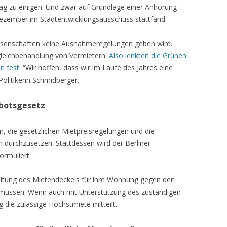
ag zu einigen. Und zwar auf Grundlage einer Anhörung
Dezember im Stadtentwicklungsausschuss stattfand.
nossenschaften keine Ausnahmeregelungen geben wird.
gleichbehandlung von Vermietern.
Also lenkten die Grünen
n fest.
“Wir hoffen, dass wir im Laufe des Jahres eine
litikerin Schmidberger.
rbotsgesetz
, die gesetzlichen Mietpreisregelungen und die
urchzusetzen. Stattdessen wird der Berliner
rmuliert.
haltung des Mietendeckels für ihre Wohnung gegen den
n müssen. Wenn auch mit Unterstützung des zuständigen
 die zulässige Höchstmiete mitteilt.