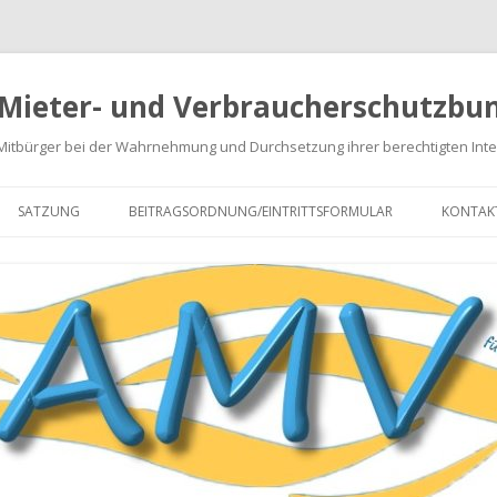
 Mieter- und Verbraucherschutzbun
 Mitbürger bei der Wahrnehmung und Durchsetzung ihrer berechtigten Int
Springe
zum
SATZUNG
BEITRAGSORDNUNG/EINTRITTSFORMULAR
KONTAK
Inhalt
NABRECHNUNGEN
EN
GEN
ARATUREN
 VON