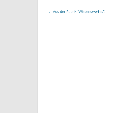
Beitrags-
←
Aus der Rubrik “Wissenswertes”:
Navigation