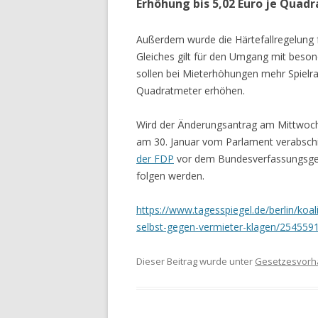
Erhöhung bis 5,02 Euro je Quadr
Außerdem wurde die Härtefallregelung f
Gleiches gilt für den Umgang mit besond
sollen bei Mieterhöhungen mehr Spielra
Quadratmeter erhöhen.
Wird der Änderungsantrag am Mittwoch
am 30. Januar vom Parlament verabsch
der FDP
vor dem Bundesverfassungsger
folgen werden.
https://www.tagesspiegel.de/berlin/koal
selbst-gegen-vermieter-klagen/254559
Dieser Beitrag wurde unter
Gesetzesvor