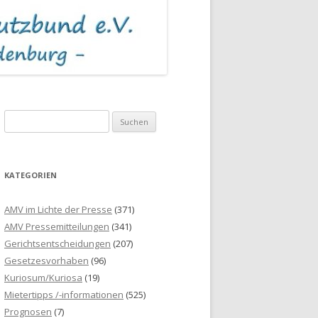
S
u
c
h
KATEGORIEN
e
n
AMV im Lichte der Presse
(371)
n
AMV Pressemitteilungen
(341)
a
Gerichtsentscheidungen
(207)
c
Gesetzesvorhaben
(96)
h
Kuriosum/Kuriosa
(19)
:
Mietertipps /-informationen
(525)
Prognosen
(7)